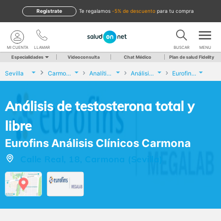
Regístrate
te regalamos
-5% de descuento
para tu compra
MI CUENTA
LLAMAR
BUSCAR
MENU
Especialidades
Videoconsulta
Chat Médico
Plan de salud Fidelity
Sevilla
Carmona
Analíticas y Genética
Análisis de testosterona total y libre
Eurofins Análisis Clínicos Carmona
Análisis de testosterona total y
libre
Eurofins Análisis Clínicos Carmona
Calle Real, 18, Carmona (Sevilla)