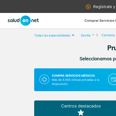
Regístrate y
Comprar Servicios
Carmona
Todas las especialidades
Sevilla
Pr
Seleccionamos pa
COMPRA SERVICIOS MÉDICOS
Más de 4.000 clínicas privadas a tu
disposición
Centros destacados