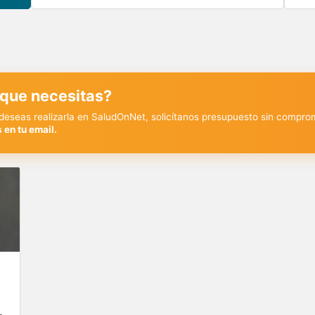
 que necesitas?
y deseas realizarla en SaludOnNet, solicítanos presupuesto sin compro
 en tu email.