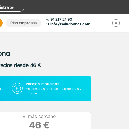
ístrate
91 217 21 93
Plan empresas
info@saludonnet.com
ona
recios desde 46 €
PRECIOS REDUCIDOS
as
En consultas, pruebas diagnósticas y
cirugías
El más cercano
46 €