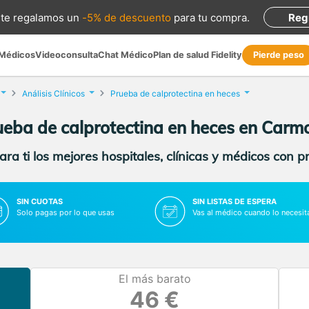
te regalamos
un
-5% de descuento
para tu compra
.
Reg
 Médicos
Videoconsulta
Chat Médico
Plan de salud Fidelity
Pierde peso
Análisis Clínicos
Prueba de calprotectina en heces
ueba de calprotectina en heces en Carm
ra ti los mejores hospitales, clínicas y médicos con p
SIN CUOTAS
SIN LISTAS DE ESPERA
Solo pagas por lo que usas
Vas al médico cuando lo necesit
El más barato
46 €