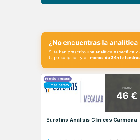
¿No encuentras la analítica
Si te han prescrito una analítica específica 
tu prescripción y en
menos de 24h lo tendrás
PRECIO
46 €
Eurofins Análisis Clínicos Carmona