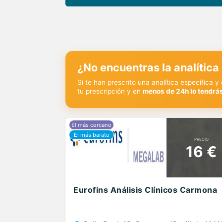
¿No encuentras la analítica
Si te han prescrito una analítica específica 
tu prescripción y en
menos de 24h lo tendrás
PRECIO
16 €
Eurofins Análisis Clínicos Carmona