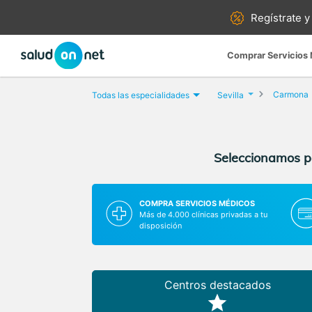
Regístrate y
Comprar Servicios
Carmona
Todas las especialidades
Sevilla
Seleccionamos pa
COMPRA SERVICIOS MÉDICOS
Más de 4.000 clínicas privadas a tu
disposición
Centros destacados