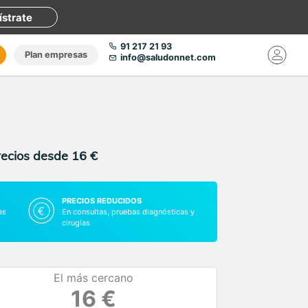
ístrate
91 217 21 93
Plan empresas
info@saludonnet.com
recios desde 16 €
PRECIOS REDUCIDOS
as
En consultas, pruebas diagnósticas y
cirugías
El más cercano
16 €