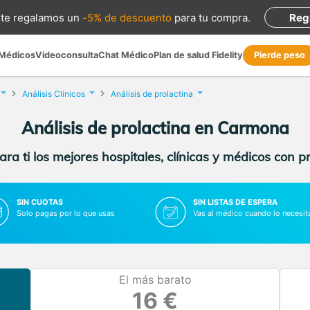
te regalamos
un
-5% de descuento
para tu compra
.
Reg
 Médicos
Videoconsulta
Chat Médico
Plan de salud Fidelity
Pierde peso
Análisis Clínicos
Análisis de prolactina
Análisis de prolactina en Carmona
ra ti los mejores hospitales, clínicas y médicos con p
SIN CUOTAS
SIN LISTAS DE ESPERA
Solo pagas por lo que usas
Vas al médico cuando lo necesit
El más barato
16 €