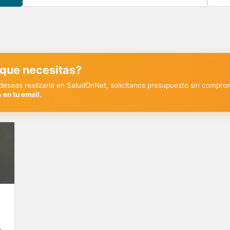
 que necesitas?
y deseas realizarla en SaludOnNet, solicítanos presupuesto sin compro
 en tu email.