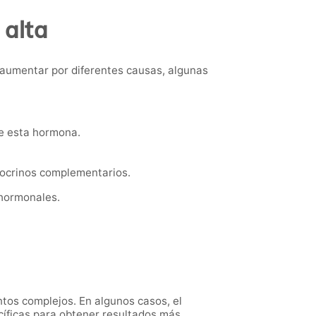
 alta
 aumentar por diferentes causas, algunas
e esta hormona.
docrinos complementarios.
 hormonales.
ntos complejos. En algunos casos, el
cíficas para obtener resultados más