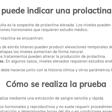
puede indicar una prolactina
lta es la sospecha de prolactina elevada. Los niveles pueden
ciones hormonales que requieren estudio médico.
prolactina se encuentran:
 de estrés intenso pueden producir elevaciones temporales d
etapas los niveles aumentan de forma natural.
s tratamientos pueden alterar la producción de prolactina.
as.
En algunos casos, niveles elevados requieren estudios en
 debe hacerse junto con la historia clínica y otros parámetros
Cómo se realiza la prueba
aliza mediante una extracción de sangre sencilla y rápida.
ios hormonales y reproductivos y no suele requerir procedimie
extracción a determinadas horas del día o en condiciones espe