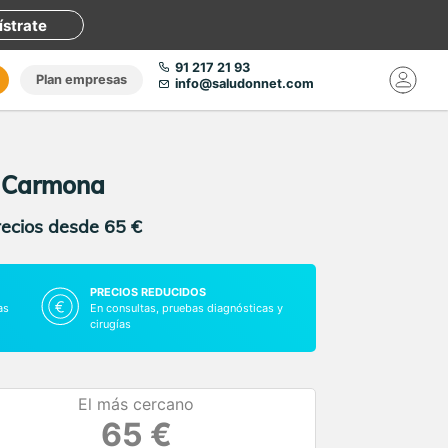
ístrate
91 217 21 93
Plan empresas
info@saludonnet.com
n Carmona
recios desde 65 €
PRECIOS REDUCIDOS
as
En consultas, pruebas diagnósticas y
cirugías
El más cercano
65 €