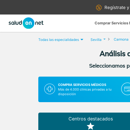
Regístrate y
Comprar Servicios
Carmona
Todas las especialidades
Sevilla
Análisis
Seleccionamos pa
COMPRA SERVICIOS MÉDICOS
Más de 4.000 clínicas privadas a tu
disposición
Centros destacados