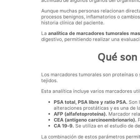
actividad de algunos órganos del organismo
Aunque muchas personas relacionan directa
procesos benignos, inflamatorios o cambios
historia clínica del paciente.
La
analítica de marcadores tumorales ma
digestivo, permitiendo realizar una evaluac
Qué son 
Los marcadores tumorales son proteínas o 
tejidos.
Esta analítica incluye varios marcadores ut
PSA total, PSA libre y ratio PSA.
Son l
alteraciones prostáticas y es una de 
AFP (alfafetoproteína).
Marcador relac
CEA (antígeno carcinoembrionario).
P
CA 19-9.
Se utiliza en el estudio de d
La combinación de estos parámetros permit