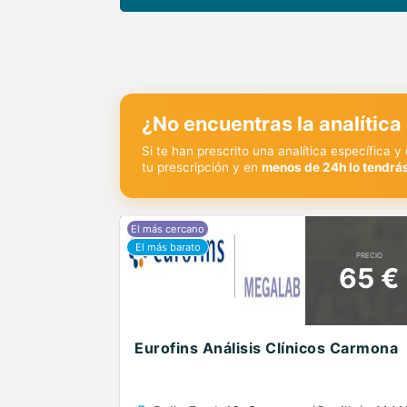
¿No encuentras la analítica
Si te han prescrito una analítica específica 
tu prescripción y en
menos de 24h lo tendrás
PRECIO
65 €
Eurofins Análisis Clínicos Carmona