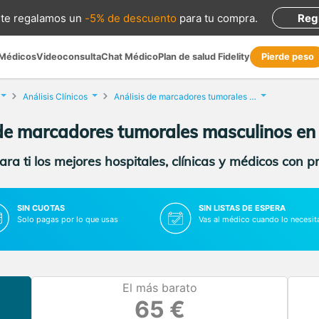
te regalamos
un
-5% de descuento
para tu compra
.
Reg
 Médicos
Videoconsulta
Chat Médico
Plan de salud Fidelity
Pierde peso
Análisis Clínicos
Análisis de marcadores tumorales masculinos
 de marcadores tumorales masculinos e
ra ti los mejores hospitales, clínicas y médicos con p
SIN CUOTAS
SIN LISTAS DE ESPERA
Solo pagas por lo que usas
Vas al médico cuando lo necesit
El más barato
65 €