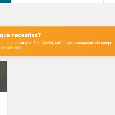
 que necesitas?
y deseas realizarla en SaludOnNet, solicítanos presupuesto sin compro
 en tu email.