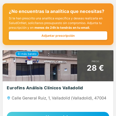
¿No encuentras la analítica que necesitas?
Si te han prescrito una analítica específica y deseas realizarla en
SaludOnNet, solicítanos presupuesto sin compromiso. Adjunta tu
prescripción y en
menos de 24h lo tendrás en tu email.
Adjuntar prescripción
PRECIO
28 €
Eurofins Análisis Clínicos Valladolid
Calle General Ruiz, 1, Valladolid (Valladolid), 47004