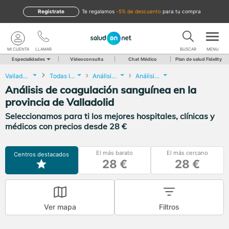
Regístrate
te regalamos
-5% de descuento
para tu compra
MI CUENTA
LLAMAR
BUSCAR
MENU
Especialidades
Videoconsulta
Chat Médico
Plan de salud Fidelity
Valladolid
Todas las localidades
Análisis Clínicos
Análisis de coagulación sanguínea
Análisis de coagulación sanguínea en la
provincia de Valladolid
Seleccionamos para ti los mejores hospitales, clínicas y
médicos con precios desde 28 €
El más barato
El más cercano
Centros destacados
28 €
28 €
Ver mapa
Filtros