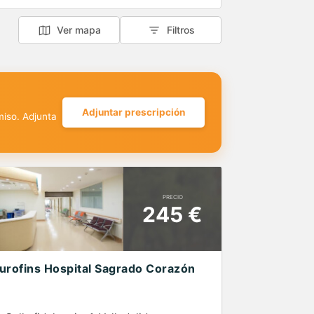
Ver mapa
Filtros
Adjuntar prescripción
miso. Adjunta
PRECIO
245 €
urofins Hospital Sagrado Corazón