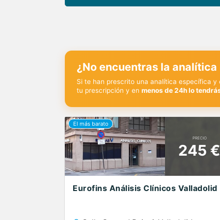
¿No encuentras la analítica
Si te han prescrito una analítica específica 
tu prescripción y en
menos de 24h lo tendrás
PRECIO
245 
Eurofins Análisis Clínicos Valladolid