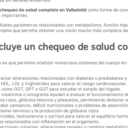
se sin señales evidentes.
chequeo de salud completo en Valladolid
como forma de conoc
 importantes.
ltiples parámetros relacionados con metabolismo, función hepát
 amplia que permite obtener una visión mucho más completa de
cluye un chequeo de salud c
ios es que permiten analizar numerosos sistemas del cuerpo en
ctar alteraciones relacionadas con diabetes o prediabetes y 
 HDL, LDL y triglicéridos para valorar el riesgo cardiovascular.
 como GOT, GPT o GGT para estudiar el estado del hígado.
reatinina o ionograma ayudan a evaluar el funcionamiento de
os rojos, glóbulos blancos y plaquetas, permitiendo detectar 
diar cansancio, déficit nutricionales o problemas de absorción
tema nervioso y la producción de glóbulos rojos.
iroides, testosterona o cortisol para valorar el equilibrio horm
 relacionados con inflamación en el organismo.
ecciones urinarias, alteraciones renales o cambios metabólico