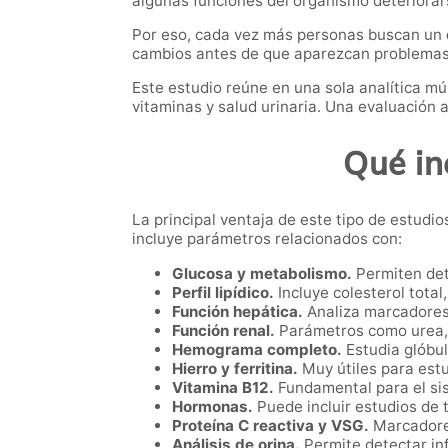
algunas funciones del organismo deteriorar
Por eso, cada vez más personas buscan un
cambios antes de que aparezcan problemas
Este estudio reúne en una sola analítica mú
vitaminas y salud urinaria. Una evaluación
Qué in
La principal ventaja de este tipo de estud
incluye parámetros relacionados con:
Glucosa y metabolismo.
Permiten dete
Perfil lipídico.
Incluye colesterol total,
Función hepática.
Analiza marcadores
Función renal.
Parámetros como urea, c
Hemograma completo.
Estudia glóbul
Hierro y ferritina.
Muy útiles para estu
Vitamina B12.
Fundamental para el sis
Hormonas.
Puede incluir estudios de t
Proteína C reactiva y VSG.
Marcadores
Análisis de orina.
Permite detectar inf