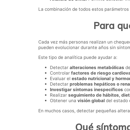
La combinación de todos estos parámetros c
Para qu
Cada vez más personas realizan un cheque
pueden evolucionar durante años sin síntom
Este tipo de analítica puede ayudar a:
Detectar
alteraciones metabólicas
de
Controlar
factores de riesgo cardiov
Evaluar el
estado nutricional y hormo
Detectar
problemas hepáticos o rena
Investigar síntomas inespecíficos
com
Realizar
seguimiento de hábitos, dieta
Obtener una
visión global
del estado 
En muchos casos, detectar pequeñas alterac
Qué síntoma