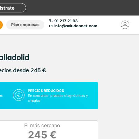
ístrate
91 217 21 93
Plan empresas
info@saludonnet.com
alladolid
recios desde 245 €
PRECIOS REDUCIDOS
as
En consultas, pruebas diagnósticas y
cirugías
El más cercano
245 €