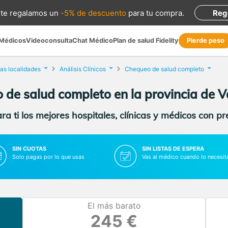
te regalamos
un
-5% de descuento
para tu compra
.
Reg
 Médicos
Videoconsulta
Chat Médico
Plan de salud Fidelity
Pierde peso
as localidades
Análisis Clínicos
Chequeo de salud completo
de salud completo en la provincia de V
a ti los mejores hospitales, clínicas y médicos con p
SIN CUOTAS
SIN LISTAS DE ESPERA
Solo pagas por lo que usas
Vas al médico cuando lo necesit
El más barato
245 €