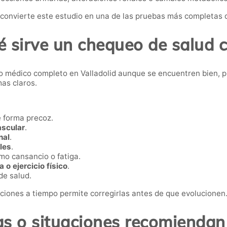
onvierte este estudio en una de las pruebas más completas d
é sirve un chequeo de salud 
o médico completo en Valladolid aunque se encuentren bien
as claros.
 forma precoz.
ascular
.
nal
.
les
.
o cansancio o fatiga.
 o ejercicio físico
.
de salud.
iones a tiempo permite corregirlas antes de que evolucionen
s o situaciones recomiendan