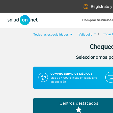
Regístrate y
Comprar Servicios
Todas l
Todas las especialidades
Valladolid
Chequeo 
Seleccionamos par
COMPRA SERVICIOS MÉDICOS
Más de 4.000 clínicas privadas a tu
disposición
Centros destacados