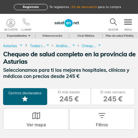
Regístrate
te regalamos
-5% de descuento
para tu compra
MI CUENTA
LLAMAR
BUSCAR
MENU
Especialidades
Videoconsulta
Chat Médico
Plan de salud Fidelity
Asturias
Todas las localidades
Análisis Clínicos
Chequeo de salud completo
Chequeo de salud completo en la provincia de
Asturias
Seleccionamos para ti los mejores hospitales, clínicas y
médicos con precios desde 245 €
El más barato
El más cercano
Centros destacados
245 €
245 €
Ver mapa
Filtros