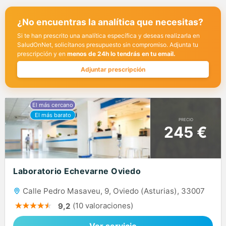
¿No encuentras la analítica que necesitas?
Si te han prescrito una analítica específica y deseas realizarla en
SaludOnNet, solicítanos presupuesto sin compromiso. Adjunta tu
prescripción y en
menos de 24h lo tendrás en tu email.
Adjuntar prescripción
PRECIO
245 €
Laboratorio Echevarne Oviedo
Calle Pedro Masaveu, 9, Oviedo (Asturias), 33007
(10 valoraciones)
9,2