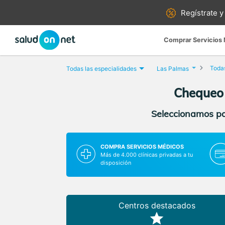
Regístrate y
Comprar Servicios
Todas
Todas las especialidades
Las Palmas
Chequeo 
Seleccionamos par
COMPRA SERVICIOS MÉDICOS
Más de 4.000 clínicas privadas a tu
disposición
Centros destacados