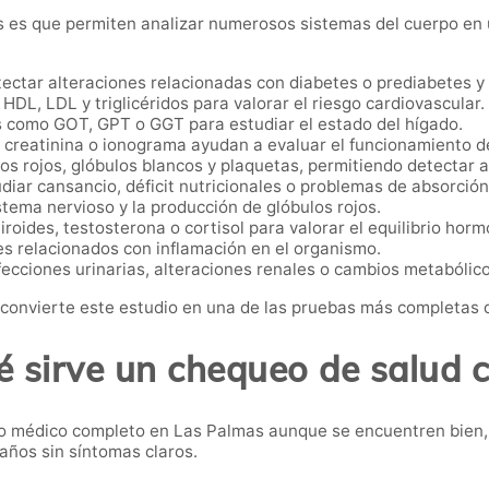
ios es que permiten analizar numerosos sistemas del cuerpo en
ctar alteraciones relacionadas con diabetes o prediabetes y 
 HDL, LDL y triglicéridos para valorar el riesgo cardiovascular.
 como GOT, GPT o GGT para estudiar el estado del hígado.
reatinina o ionograma ayudan a evaluar el funcionamiento de
os rojos, glóbulos blancos y plaquetas, permitiendo detectar 
diar cansancio, déficit nutricionales o problemas de absorción
tema nervioso y la producción de glóbulos rojos.
iroides, testosterona o cortisol para valorar el equilibrio horm
 relacionados con inflamación en el organismo.
ecciones urinarias, alteraciones renales o cambios metabólico
onvierte este estudio en una de las pruebas más completas d
é sirve un chequeo de salud 
o médico completo en Las Palmas aunque se encuentren bien
ños sin síntomas claros.