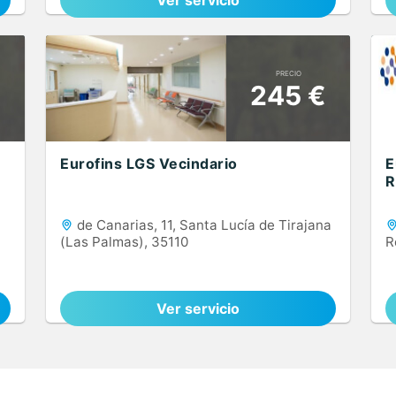
Ver servicio
PRECIO
€
245 €
Eurofins LGS Vecindario
E
R
de Canarias, 11, Santa Lucía de Tirajana
(Las Palmas), 35110
R
Ver servicio