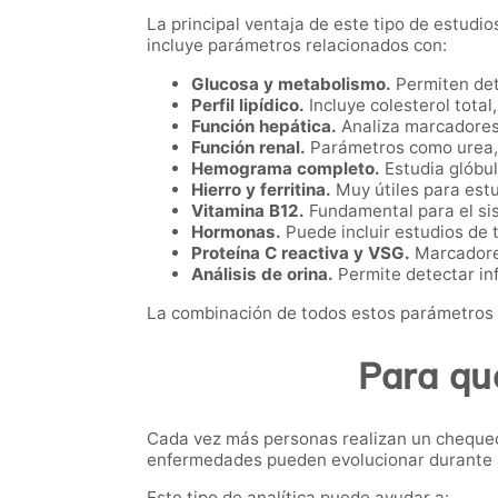
La principal ventaja de este tipo de estud
incluye parámetros relacionados con:
Glucosa y metabolismo.
Permiten dete
Perfil lipídico.
Incluye colesterol total,
Función hepática.
Analiza marcadores
Función renal.
Parámetros como urea, c
Hemograma completo.
Estudia glóbul
Hierro y ferritina.
Muy útiles para estu
Vitamina B12.
Fundamental para el sis
Hormonas.
Puede incluir estudios de t
Proteína C reactiva y VSG.
Marcadores
Análisis de orina.
Permite detectar inf
La combinación de todos estos parámetros c
Para qu
Cada vez más personas realizan un cheque
enfermedades pueden evolucionar durante a
Este tipo de analítica puede ayudar a: