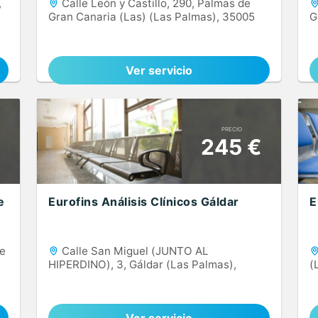
,
Calle León y Castillo, 290, Palmas de
Gran Canaria (Las) (Las Palmas), 35005
G
Ver servicio
PRECIO
€
245 €
e
Eurofins Análisis Clínicos Gáldar
E
de
Calle San Miguel (JUNTO AL
HIPERDINO), 3, Gáldar (Las Palmas),
(
35002