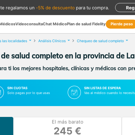
te regalamos
un
-5% de descuento
para tu compra
.
Reg
 Médicos
Videoconsulta
Chat Médico
Plan de salud Fidelity
Pierde peso
 las localidades
Análisis Clínicos
Chequeo de salud completo
de salud completo en la provincia de L
a ti los mejores hospitales, clínicas y médicos con p
SIN CUOTAS
SIN LISTAS DE ESPERA
Solo pagas por lo que usas
Vas al médico cuando lo necesit
El más barato
245 €