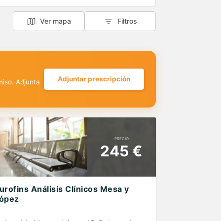
Ver mapa
Filtros
Adjuntar prescripción
miso. Adjunta
PRECIO
245 €
urofins Análisis Clínicos Mesa y
ópez