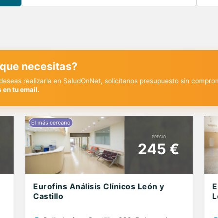
 que necesitas?
y deseas realizarla en SaludOnNet, solicítanos presupuesto sin compro
 en tu email.
PRECIO
€
245 €
Eurofins Análisis Clínicos León y
E
Castillo
L