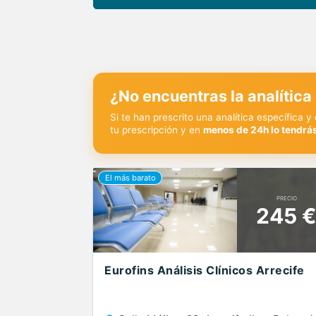
¿No encuentras la analítica
Si te han prescrito una analítica específica 
tu prescripción y en
menos de 24h lo tendrás
PRECIO
245 
Eurofins Análisis Clínicos Arrecife