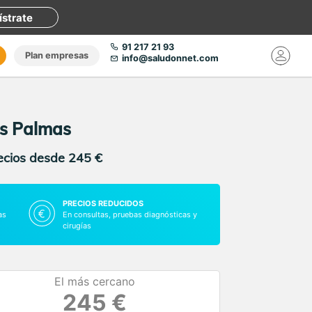
ístrate
91 217 21 93
Plan empresas
info@saludonnet.com
as Palmas
recios desde 245 €
PRECIOS REDUCIDOS
as
En consultas, pruebas diagnósticas y
cirugías
El más cercano
245 €