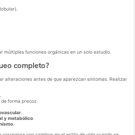
obular).
r múltiples funciones orgánicas en un solo estudio.
queo completo?
ar alteraciones antes de que aparezcan síntomas. Realizar
.
de forma precoz.
iovascular
.
al y metabólico
.
anismo
.
corregirse con cambios en el estilo de vida cuando se