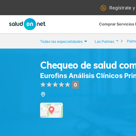
Regístrate y
Comprar Servicios
Palma
Todas las especialidades
Las Palmas
Chequeo de salud com
Eurofins Análisis Clínicos P
0
Avenida Primero de Mayo, 17, P