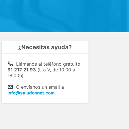
¿Necesitas ayuda?
Llámanos al teléfono gratuito
91 217 21 93
(L a V, de 10:00 a
18:00h)
O envíanos un email a
info@saludonnet.com