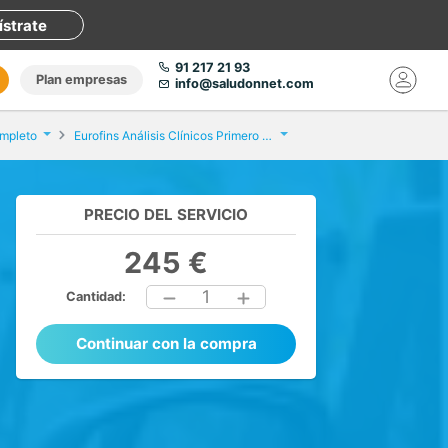
ístrate
91 217 21 93
Plan empresas
info@saludonnet.com
mpleto
Eurofins Análisis Clínicos Primero de Mayo
PRECIO DEL SERVICIO
245 €
1
Cantidad:
Continuar con la compra