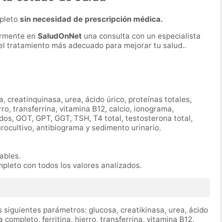
mpleto
sin necesidad de prescripción médica.
ormente en
SaludOnNet
una consulta con un especialista
r el tratamiento más adecuado para mejorar tu salud..
a, creatinquinasa, urea, ácido úrico, proteínas totales,
ro, transferrina, vitamina B12, calcio, ionograma,
ridos, GOT, GPT, GGT, TSH, T4 total, testosterona total,
urocultivo, antibiograma y sedimento urinario.
rables.
mpleto con todos los valores analizados.
 siguientes parámetros: glucosa, creatikinasa, urea, ácido
completo, ferritina, hierro, transferrina, vitamina B12,