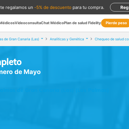
te regalamos
un
-5% de descuento
para tu compra
.
Reg
 Médicos
Videoconsulta
Chat Médico
Plan de salud Fidelity
Pierde peso
s de Gran Canaria (Las)
Analíticas y Genética
Chequeo de salud co
pleto
rimero de Mayo
almas de Gran Canaria (Las) (Las Palmas)