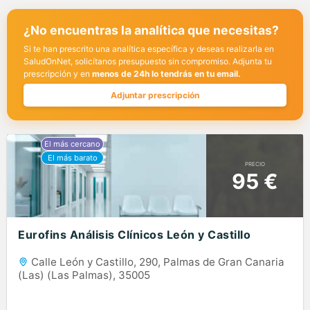
¿No encuentras la analítica que necesitas?
Si te han prescrito una analítica específica y deseas realizarla en
SaludOnNet, solicítanos presupuesto sin compromiso. Adjunta tu
prescripción y en
menos de 24h lo tendrás en tu email.
Adjuntar prescripción
PRECIO
95 €
Eurofins Análisis Clínicos León y Castillo
Calle León y Castillo, 290, Palmas de Gran Canaria
(Las) (Las Palmas), 35005