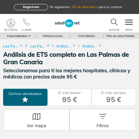
Regístrate
te regalamos
-5% de descuento
para tu compra
MI CUENTA
LLAMAR
BUSCAR
MENU
Especialidades
Videoconsulta
Chat Médico
Plan de salud Fidelity
Las Palmas
Las Palmas de Gran Canaria
Análisis Clínicos
Análisis de ETS completo
Análisis de ETS completo en Las Palmas de
Gran Canaria
Seleccionamos para ti los mejores hospitales, clínicas y
médicos con precios desde 95 €
El más barato
El más cercano
Centros destacados
95 €
95 €
Ver mapa
Filtros