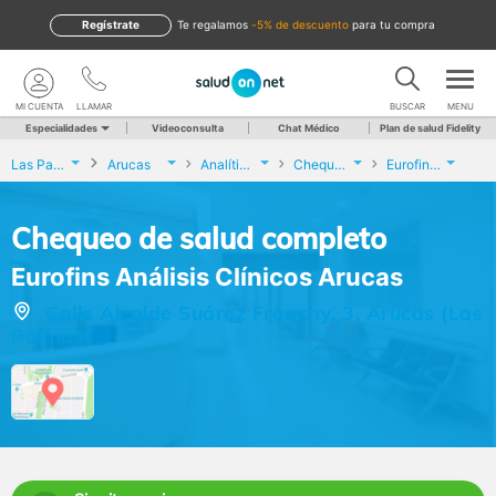
Regístrate
te regalamos
-5% de descuento
para tu compra
MI CUENTA
LLAMAR
BUSCAR
MENU
Especialidades
Videoconsulta
Chat Médico
Plan de salud Fidelity
Las Palmas
Arucas
Analíticas y Genética
Chequeo de salud completo
Eurofins Análisis Clínicos Arucas
Chequeo de salud completo
Eurofins Análisis Clínicos Arucas
Calle Alcalde Suárez Franchy, 3, Arucas (Las
Palmas)