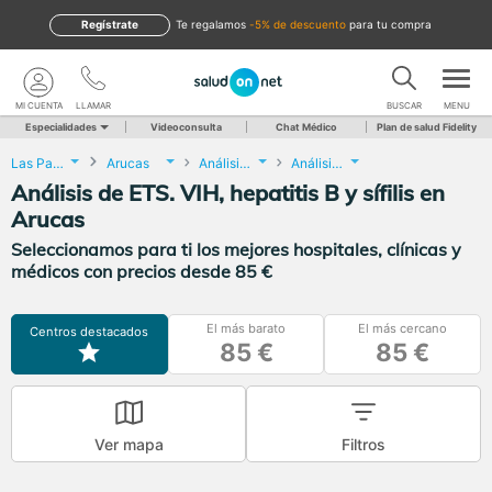
Regístrate
te regalamos
-5% de descuento
para tu compra
MI CUENTA
LLAMAR
BUSCAR
MENU
Especialidades
Videoconsulta
Chat Médico
Plan de salud Fidelity
Las Palmas
Arucas
Análisis Clínicos
Análisis de ETS. VIH, hepatitis B y sífilis
Análisis de ETS. VIH, hepatitis B y sífilis en
Arucas
Seleccionamos para ti los mejores hospitales, clínicas y
médicos con precios desde 85 €
El más barato
El más cercano
Centros destacados
85 €
85 €
Ver mapa
Filtros