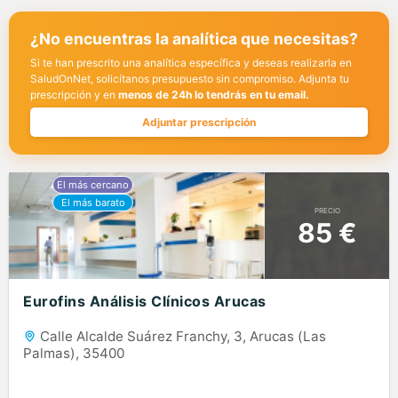
¿No encuentras la analítica que necesitas?
Si te han prescrito una analítica específica y deseas realizarla en
SaludOnNet, solicítanos presupuesto sin compromiso. Adjunta tu
prescripción y en
menos de 24h lo tendrás en tu email.
Adjuntar prescripción
PRECIO
85 €
Eurofins Análisis Clínicos Arucas
Calle Alcalde Suárez Franchy, 3, Arucas (Las
Palmas), 35400