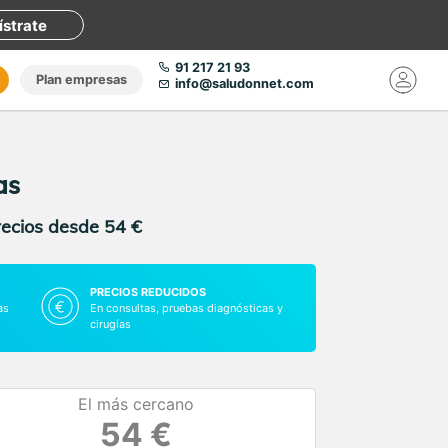
ístrate
91 217 21 93
Plan empresas
info@saludonnet.com
as
recios desde 54 €
PRECIOS REDUCIDOS
as
En consultas, pruebas diagnósticas y
cirugías
El más cercano
54 €