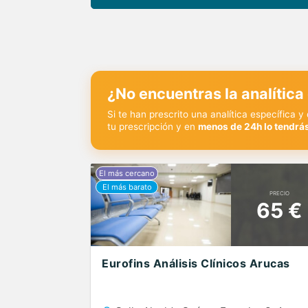
¿No encuentras la analítica
Si te han prescrito una analítica específica 
tu prescripción y en
menos de 24h lo tendrás
PRECIO
65 €
Eurofins Análisis Clínicos Arucas