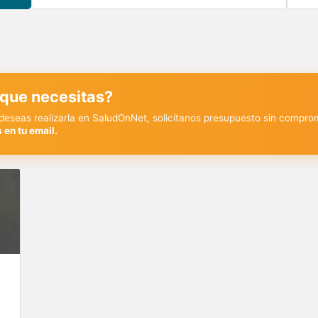
 que necesitas?
y deseas realizarla en SaludOnNet, solicítanos presupuesto sin compro
 en tu email.