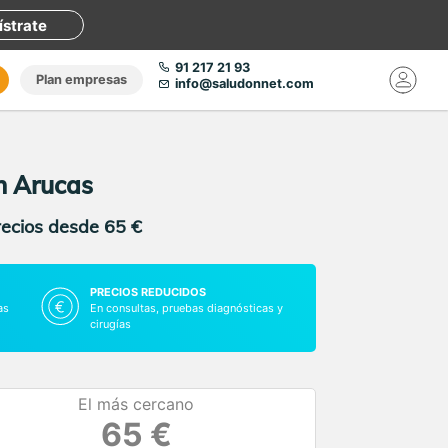
ístrate
91 217 21 93
Plan empresas
info@saludonnet.com
n Arucas
recios desde 65 €
PRECIOS REDUCIDOS
as
En consultas, pruebas diagnósticas y
cirugías
El más cercano
65 €