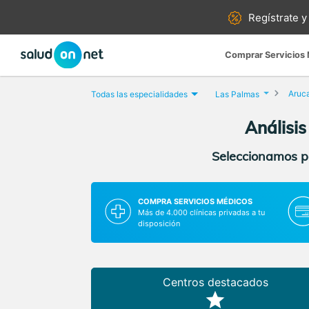
Regístrate y
Comprar Servicios
Aruc
Todas las especialidades
Las Palmas
Análisi
Seleccionamos pa
COMPRA SERVICIOS MÉDICOS
Más de 4.000 clínicas privadas a tu
disposición
Centros destacados