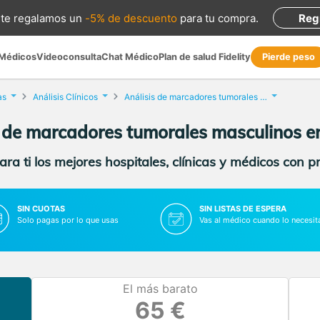
te regalamos
un
-5% de descuento
para tu compra
.
Reg
 Médicos
Videoconsulta
Chat Médico
Plan de salud Fidelity
Pierde peso
as
Análisis Clínicos
Análisis de marcadores tumorales masculinos
s de marcadores tumorales masculinos e
ra ti los mejores hospitales, clínicas y médicos con p
SIN CUOTAS
SIN LISTAS DE ESPERA
Solo pagas por lo que usas
Vas al médico cuando lo necesit
El más barato
65 €