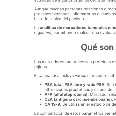
actividad de algunos órganos del organismo
Aunque muchas personas relacionan directa
procesos benignos, inflamatorios o cambios
historia clínica del paciente.
La
analítica de marcadores tumorales mas
digestivo, permitiendo realizar una evaluac
Qué son 
Los marcadores tumorales son proteínas o 
tejidos.
Esta analítica incluye varios marcadores ut
PSA total, PSA libre y ratio PSA.
Son l
alteraciones prostáticas y es una de 
AFP (alfafetoproteína).
Marcador relac
CEA (antígeno carcinoembrionario).
P
CA 19-9.
Se utiliza en el estudio de d
La combinación de estos parámetros permit