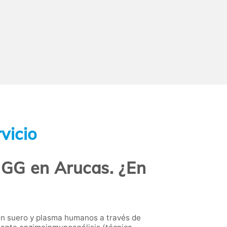
vicio
IGG en Arucas. ¿En
 en suero y plasma humanos a través de