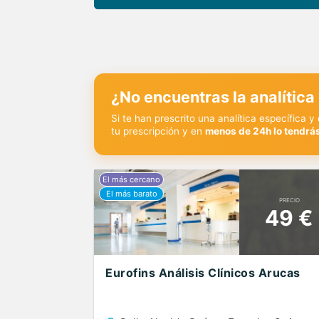
¿No encuentras la analítica
Si te han prescrito una analítica específica 
tu prescripción y en
menos de 24h lo tendrás
PRECIO
49 €
Eurofins Análisis Clínicos Arucas