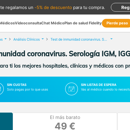
te regalamos
un
-5% de descuento
para tu compra
.
Reg
 Médicos
Videoconsulta
Chat Médico
Plan de salud Fidelity
Pierde peso
as
Análisis Clínicos
Test de inmunidad coronavirus. Serología IGM, IGG
munidad coronavirus. Serología IGM, IG
ra ti los mejores hospitales, clínicas y médicos con p
SIN CUOTAS
SIN LISTAS DE ESPERA
Solo pagas por lo que usas
Vas al médico cuando lo necesit
El más barato
49 €