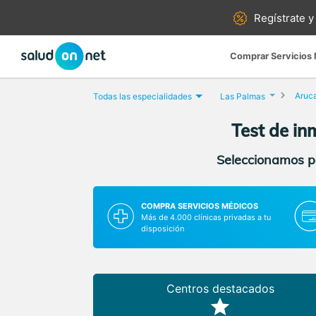
Regístrate y
Comprar Servicios
Aruc
Todas las especialidades
Las Palmas
Test de in
Seleccionamos pa
COMPRA SERVICIOS MÉDICOS
Más de 4.000 clínicas privadas a tu
disposición
Centros destacados