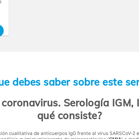
s
ue debes saber sobre este ser
coronavirus. Serología IGM, 
qué consiste?
ión cualitativa de anticuerpos IgG frente al virus SARSCoV-2