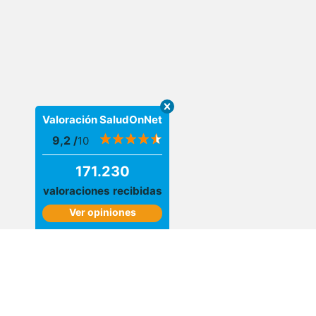
Valoración SaludOnNet
9,2
/
10
171.230
valoraciones recibidas
Ver opiniones