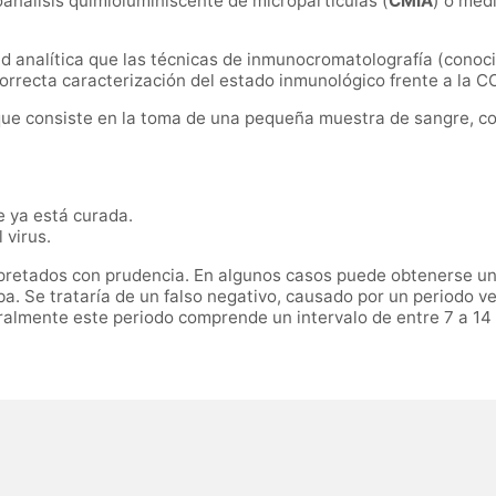
oanálisis quimioluminiscente de micropartículas (
CMIA
) o med
 analítica que las técnicas de inmunocromatolografía (conocid
correcta caracterización del estado inmunológico frente a la C
 que consiste en la toma de una pequeña muestra de sangre, co
e ya está curada.
 virus.
rpretados con prudencia. En algunos casos puede obtenerse u
a. Se trataría de un falso negativo, causado por un periodo ve
almente este periodo comprende un intervalo de entre 7 a 14 