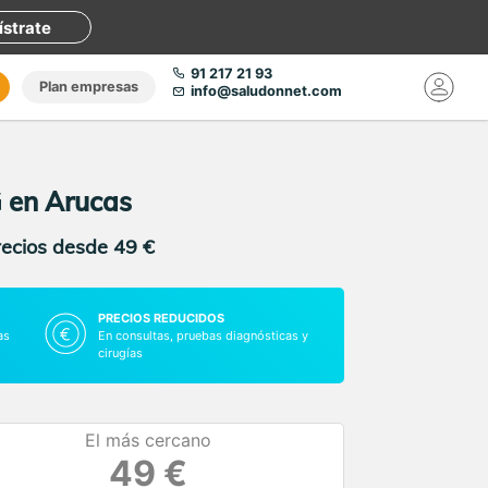
ístrate
91 217 21 93
Plan empresas
info@saludonnet.com
G en Arucas
recios desde 49 €
PRECIOS REDUCIDOS
as
En consultas, pruebas diagnósticas y
cirugías
El más cercano
49 €