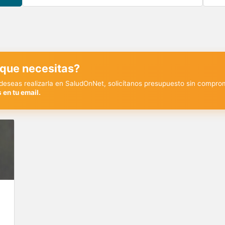
 que necesitas?
y deseas realizarla en SaludOnNet, solicítanos presupuesto sin compro
 en tu email.