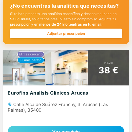
¿No encuentras la analítica que necesitas?
Si te han prescrito una analítica específica y deseas realizarla en
SaludOnNet, solicítanos presupuesto sin compromiso. Adjunta tu
prescripción y en
menos de 24h lo tendrás en tu email.
Adjuntar prescripción
PRECIO
38 €
Eurofins Análisis Clínicos Arucas
Calle Alcalde Suárez Franchy, 3, Arucas (Las
Palmas), 35400
Ver servicio