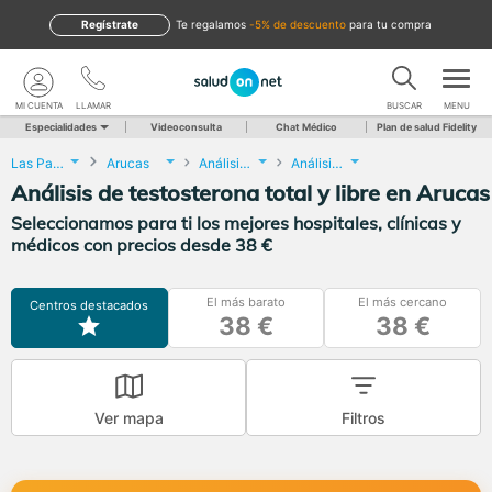
Regístrate
te regalamos
-5% de descuento
para tu compra
MI CUENTA
LLAMAR
BUSCAR
MENU
Especialidades
Videoconsulta
Chat Médico
Plan de salud Fidelity
Las Palmas
Arucas
Análisis Clínicos
Análisis de testosterona total y libre
Análisis de testosterona total y libre en Arucas
Seleccionamos para ti los mejores hospitales, clínicas y
médicos con precios desde 38 €
El más barato
El más cercano
Centros destacados
38 €
38 €
Ver mapa
Filtros