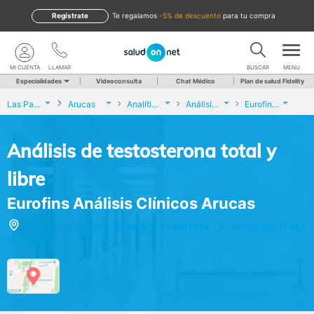
Regístrate
te regalamos
-5% de descuento
para tu compra
MI CUENTA
LLAMAR
BUSCAR
MENU
Especialidades
Videoconsulta
Chat Médico
Plan de salud Fidelity
Las Palmas
Arucas
Analíticas y Genética
Análisis de testosterona total y libre
Eurofins Análisis Clínicos Arucas
Análisis de testosterona total y
libre
Eurofins Análisis Clínicos Arucas
Calle Alcalde Suárez Franchy, 3, Arucas (Las
Palmas)