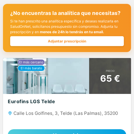
¿No encuentras la analítica que necesitas?
Si te han prescrito una analítica específica y deseas realizarla en
SaludOnNet, solicítanos presupuesto sin compromiso. Adjunta tu
prescripción y en
menos de 24h lo tendrás en tu email.
Adjuntar prescripción
PRECIO
65 €
Eurofins LGS Telde
Calle Los Golfines, 3, Telde (Las Palmas), 35200