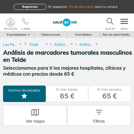
Regístrate
te regalamos
-5% de descuento
para tu compra
MI CUENTA
LLAMAR
BUSCAR
MENU
Especialidades
Videoconsulta
Chat Médico
Plan de salud Fidelity
Las Palmas
Telde
Análisis Clínicos
Análisis de marcadores tumorales masculinos
Análisis de marcadores tumorales masculinos
en Telde
Seleccionamos para ti los mejores hospitales, clínicas y
médicos con precios desde 65 €
El más barato
El más cercano
Centros destacados
65 €
65 €
Ver mapa
Filtros