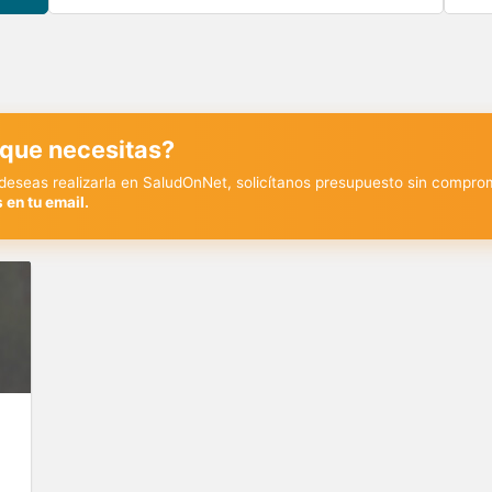
 que necesitas?
y deseas realizarla en SaludOnNet, solicítanos presupuesto sin compro
 en tu email.