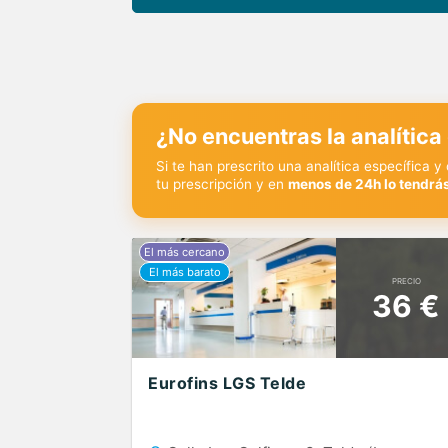
¿No encuentras la analítica
Si te han prescrito una analítica específica 
tu prescripción y en
menos de 24h lo tendrás
PRECIO
36 €
Eurofins LGS Telde