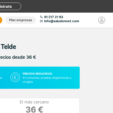
ístrate
91 217 21 93
Plan empresas
info@saludonnet.com
 Telde
recios desde 36 €
PRECIOS REDUCIDOS
as
En consultas, pruebas diagnósticas y
cirugías
El más cercano
36 €