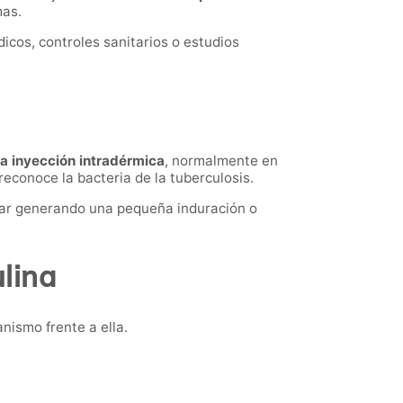
mas.
cos, controles sanitarios o estudios
na inyección intradérmica
, normalmente en
econoce la bacteria de la tuberculosis.
nar generando una pequeña induración o
lina
nismo frente a ella.