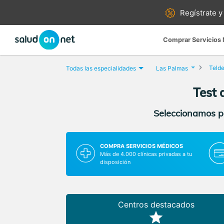
Regístrate y
Comprar Servicios
Teld
Todas las especialidades
Las Palmas
Test 
Seleccionamos pa
COMPRA SERVICIOS MÉDICOS
Más de 4.000 clínicas privadas a tu
disposición
Centros destacados