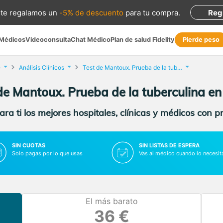
te regalamos
un
-5% de descuento
para tu compra
.
Reg
 Médicos
Videoconsulta
Chat Médico
Plan de salud Fidelity
Pierde peso
e
Análisis Clínicos
Test de Mantoux. Prueba de la tuberculina
de Mantoux. Prueba de la tuberculina en
ra ti los mejores hospitales, clínicas y médicos con p
SIN CUOTAS
SIN LISTAS DE ESPERA
Solo pagas por lo que usas
Vas al médico cuando lo necesit
El más barato
36 €