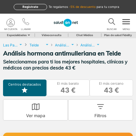
Regístrate
te regalamos
-5% de descuento
para tu compra
MI CUENTA
LLAMAR
BUSCAR
MENU
Especialidades
Videoconsulta
Chat Médico
Plan de salud Fidelity
Las Palmas
Telde
Análisis Clínicos
Análisis hormona antimulleriana
Análisis hormona antimulleriana en Telde
Seleccionamos para ti los mejores hospitales, clínicas y
médicos con precios desde 43 €
El más barato
El más cercano
Centros destacados
43 €
43 €
Ver mapa
Filtros