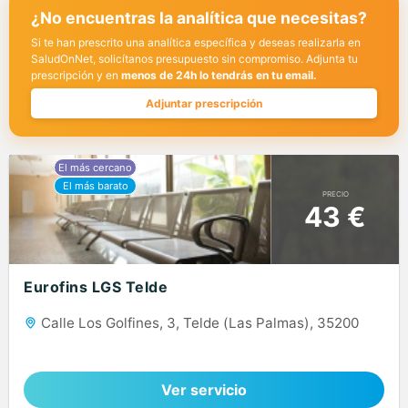
¿No encuentras la analítica que necesitas?
Si te han prescrito una analítica específica y deseas realizarla en
SaludOnNet, solicítanos presupuesto sin compromiso. Adjunta tu
prescripción y en
menos de 24h lo tendrás en tu email.
Adjuntar prescripción
PRECIO
43 €
Eurofins LGS Telde
Calle Los Golfines, 3, Telde (Las Palmas), 35200
Ver servicio