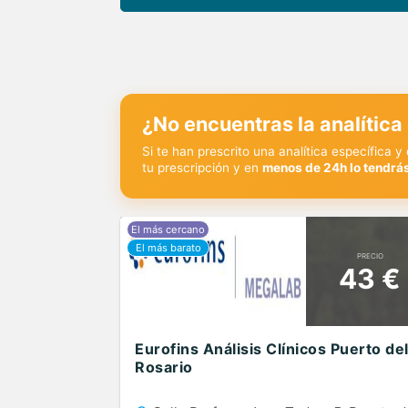
¿No encuentras la analítica
Si te han prescrito una analítica específica 
tu prescripción y en
menos de 24h lo tendrás
PRECIO
43 €
Eurofins Análisis Clínicos Puerto de
Rosario