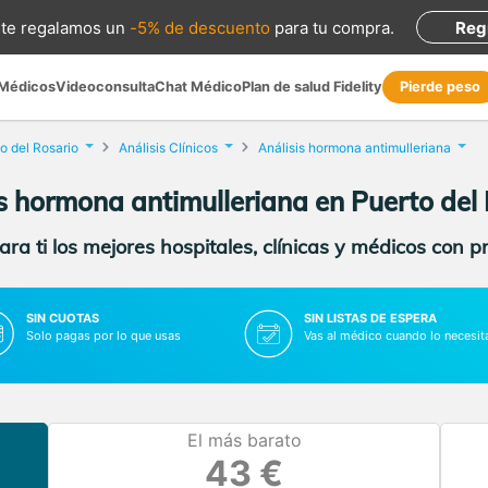
te regalamos
un
-5% de descuento
para tu compra
.
Reg
 Médicos
Videoconsulta
Chat Médico
Plan de salud Fidelity
Pierde peso
o del Rosario
Análisis Clínicos
Análisis hormona antimulleriana
s hormona antimulleriana en Puerto del
ra ti los mejores hospitales, clínicas y médicos con p
SIN CUOTAS
SIN LISTAS DE ESPERA
Solo pagas por lo que usas
Vas al médico cuando lo necesit
El más barato
43 €