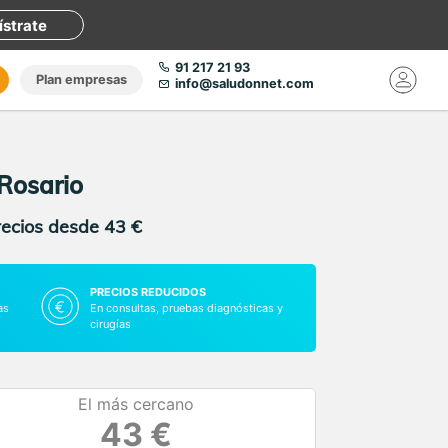
ístrate
91 217 21 93
Plan empresas
info@saludonnet.com
 Rosario
recios desde 43 €
PRECIOS REDUCIDOS
as
En consultas, pruebas diagnósticas y
cirugías
El más cercano
43 €