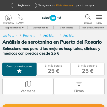
Regístrate
te regalamos
-5% de descuento
para tu compra
MI CUENTA
LLAMAR
BUSCAR
MENU
Especialidades
Videoconsulta
Chat Médico
Plan de salud Fidelity
Las Palmas
Puerto del Rosario
Análisis Clínicos
Análisis de serotonina
Análisis de serotonina en Puerto del Rosario
Seleccionamos para ti los mejores hospitales, clínicas y
médicos con precios desde 25 €
El más barato
El más cercano
Centros destacados
25 €
25 €
Ver mapa
Filtros