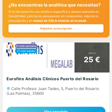
¿No encuentras la analítica que necesitas?
Si te han prescrito una analítica específica y deseas realizarla en
SaludOnNet, solicítanos presupuesto sin compromiso. Adjunta tu
prescripción y en
menos de 24h lo tendrás en tu email.
Adjuntar prescripción
PRECIO
25 €
Eurofins Análisis Clínicos Puerto del Rosario
Calle Profesor Juan Tadeo, 5, Puerto del Rosario
(Las Palmas), 35600
Ver servicio