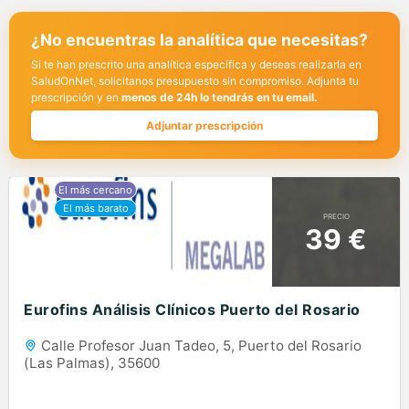
¿No encuentras la analítica que necesitas?
Si te han prescrito una analítica específica y deseas realizarla en
SaludOnNet, solicítanos presupuesto sin compromiso. Adjunta tu
prescripción y en
menos de 24h lo tendrás en tu email.
Adjuntar prescripción
PRECIO
39 €
Eurofins Análisis Clínicos Puerto del Rosario
Calle Profesor Juan Tadeo, 5, Puerto del Rosario
(Las Palmas), 35600