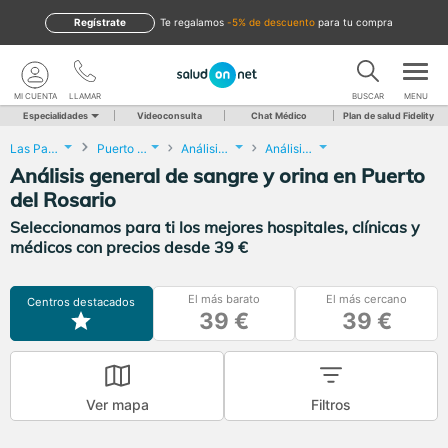
Regístrate
te regalamos
-5% de descuento
para tu compra
MI CUENTA
LLAMAR
BUSCAR
MENU
Especialidades
Videoconsulta
Chat Médico
Plan de salud Fidelity
Las Palmas
Puerto del Rosario
Análisis Clínicos
Análisis general de sangre y orina
Análisis general de sangre y orina en Puerto
del Rosario
Seleccionamos para ti los mejores hospitales, clínicas y
médicos con precios desde 39 €
El más barato
El más cercano
Centros destacados
39 €
39 €
Ver mapa
Filtros