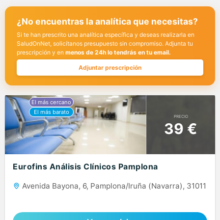
¿No encuentras la analítica que necesitas?
Si te han prescrito una analítica específica y deseas realizarla en
SaludOnNet, solicítanos presupuesto sin compromiso. Adjunta tu
prescripción y en
menos de 24h lo tendrás en tu email.
Adjuntar prescripción
PRECIO
39 €
Eurofins Análisis Clínicos Pamplona
Avenida Bayona, 6, Pamplona/Iruña (Navarra), 31011