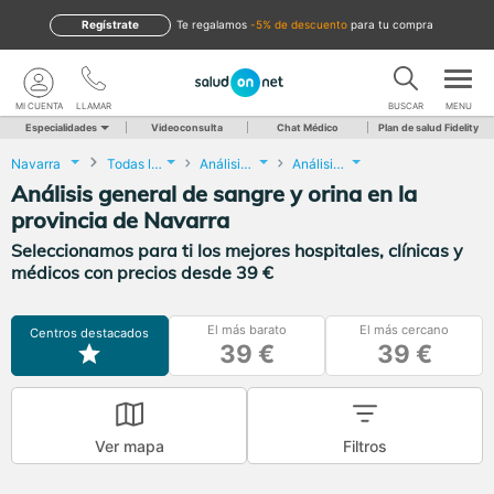
Regístrate
te regalamos
-5% de descuento
para tu compra
MI CUENTA
LLAMAR
BUSCAR
MENU
Especialidades
Videoconsulta
Chat Médico
Plan de salud Fidelity
Navarra
Todas las localidades
Análisis Clínicos
Análisis general de sangre y orina
Análisis general de sangre y orina en la
provincia de Navarra
Seleccionamos para ti los mejores hospitales, clínicas y
médicos con precios desde 39 €
El más barato
El más cercano
Centros destacados
39 €
39 €
Ver mapa
Filtros