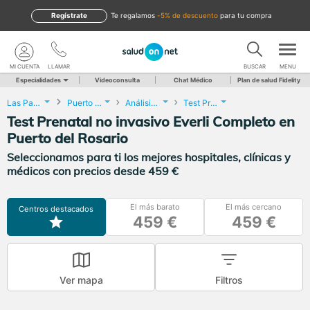
Regístrate
te regalamos
-5% de descuento
para tu compra
MI CUENTA
LLAMAR
BUSCAR
MENU
Especialidades
Videoconsulta
Chat Médico
Plan de salud Fidelity
Las Palmas
Puerto del Rosario
Análisis Clínicos
Test Prenatal no invasivo Everli Completo
Test Prenatal no invasivo Everli Completo en
Puerto del Rosario
Seleccionamos para ti los mejores hospitales, clínicas y
médicos con precios desde 459 €
El más barato
El más cercano
Centros destacados
459 €
459 €
Ver mapa
Filtros