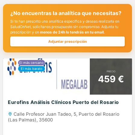
¿No encuentras la analítica que necesitas?
Si te han prescrito una analítica específica y deseas realizarla en
SaludOnNet, solicítanos presupuesto sin compromiso. Adjunta tu
prescripción y en
menos de 24h lo tendrás en tu email.
Adjuntar prescripción
PRECIO
459 €
Eurofins Análisis Clínicos Puerto del Rosario
Calle Profesor Juan Tadeo, 5, Puerto del Rosario
(Las Palmas), 35600