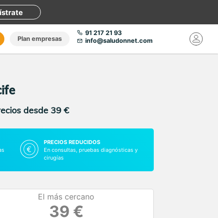
ístrate
91 217 21 93
Plan empresas
info@saludonnet.com
ife
recios desde 39 €
PRECIOS REDUCIDOS
as
En consultas, pruebas diagnósticas y
cirugías
El más cercano
39 €