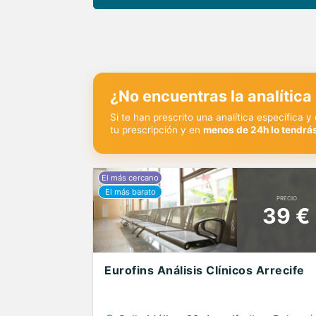
¿No encuentras la analítica
Si te han prescrito una analítica específica 
tu prescripción y en
menos de 24h lo tendrás
PRECIO
39 €
Eurofins Análisis Clínicos Arrecife