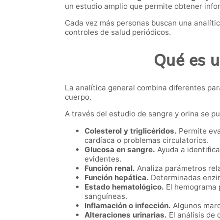
un estudio amplio que permite obtener info
Cada vez más personas buscan una analítica
controles de salud periódicos.
Qué es u
La analítica general combina diferentes pa
cuerpo.
A través del estudio de sangre y orina se p
Colesterol y triglicéridos.
Permite eva
cardíaca o problemas circulatorios.
Glucosa en sangre.
Ayuda a identific
evidentes.
Función renal.
Analiza parámetros relac
Función hepática.
Determinadas enzim
Estado hematológico.
El hemograma pu
sanguíneas.
Inflamación o infección.
Algunos marca
Alteraciones urinarias.
El análisis de 