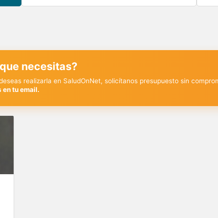
 que necesitas?
y deseas realizarla en SaludOnNet, solicítanos presupuesto sin compro
 en tu email.