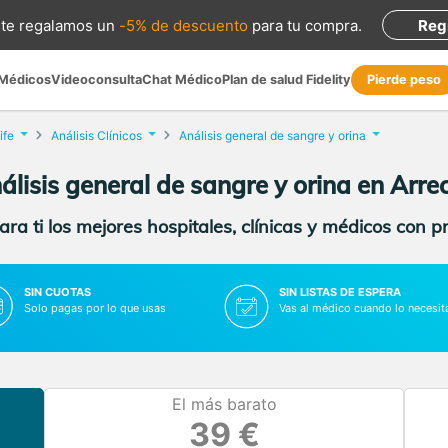
te regalamos
un
-5% de descuento
para tu compra
.
Reg
 Médicos
Videoconsulta
Chat Médico
Plan de salud Fidelity
Pierde peso
ife
Análisis Clínicos
Análisis general de sangre y orina
álisis general de sangre y orina en Arrec
ra ti los mejores hospitales, clínicas y médicos con p
SIN CUOTAS
SIN LISTAS DE ESPERA
Solo pagas por lo que usas
Vas al médico cuando lo necesit
El más barato
39 €