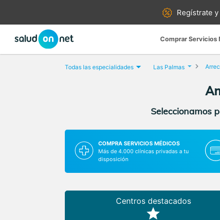
Regístrate y
Comprar Servicios
Arrec
Todas las especialidades
Las Palmas
An
Seleccionamos pa
COMPRA SERVICIOS MÉDICOS
Más de 4.000 clínicas privadas a tu
disposición
Centros destacados