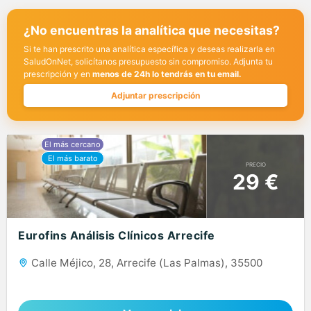
¿No encuentras la analítica que necesitas?
Si te han prescrito una analítica específica y deseas realizarla en
SaludOnNet, solicítanos presupuesto sin compromiso. Adjunta tu
prescripción y en
menos de 24h lo tendrás en tu email.
Adjuntar prescripción
PRECIO
29 €
Eurofins Análisis Clínicos Arrecife
Calle Méjico, 28, Arrecife (Las Palmas), 35500