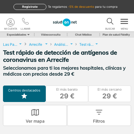
Regístrate
te regalamos
-5% de descuento
para tu compra
MI CUENTA
LLAMAR
BUSCAR
MENU
Especialidades
Videoconsulta
Chat Médico
Plan de salud Fidelity
Las Palmas
Arrecife
Análisis Clínicos
Test rápido de detección de antígenos de coronavirus
Test rápido de detección de antígenos de
coronavirus en Arrecife
Seleccionamos para ti los mejores hospitales, clínicas y
médicos con precios desde 29 €
El más barato
El más cercano
Centros destacados
29 €
29 €
Ver mapa
Filtros