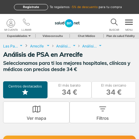
Regístrate
te regalamos
-5% de descuento
para tu compra
MI CUENTA
LLAMAR
BUSCAR
MENU
Especialidades
Videoconsulta
Chat Médico
Plan de salud Fidelity
Las Palmas
Arrecife
Análisis Clínicos
Análisis de PSA
Análisis de PSA en Arrecife
Seleccionamos para ti los mejores hospitales, clínicas y
médicos con precios desde 34 €
El más barato
El más cercano
Centros destacados
34 €
34 €
Ver mapa
Filtros