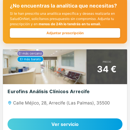
¿No encuentras la analítica que necesitas?
Si te han prescrito una analítica específica y deseas realizarla en
SaludOnNet, solicítanos presupuesto sin compromiso. Adjunta tu
prescripción y en
menos de 24h lo tendrás en tu email.
Adjuntar prescripción
PRECIO
34 €
Eurofins Análisis Clínicos Arrecife
Calle Méjico, 28, Arrecife (Las Palmas), 35500
Ver servicio