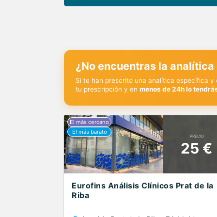
¿No encuentras la analítica
Si te han prescrito una analítica específica 
tu prescripción y en
menos de 24h lo tendrás
PRECIO
25 €
Eurofins Análisis Clínicos Prat de la
Riba