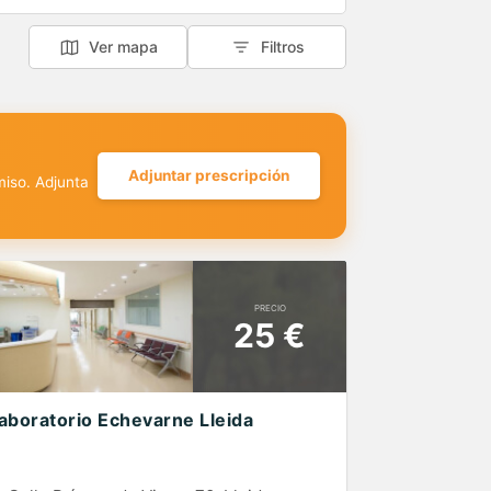
Ver mapa
Filtros
Adjuntar prescripción
miso. Adjunta
PRECIO
25 €
aboratorio Echevarne Lleida