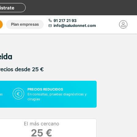
ístrate
91 217 21 93
Plan empresas
info@saludonnet.com
eida
recios desde 25 €
PRECIOS REDUCIDOS
as
En consultas, pruebas diagnósticas y
cirugías
El más cercano
25 €