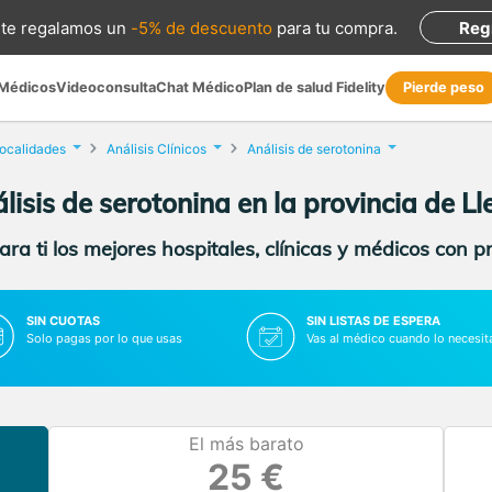
te regalamos
un
-5% de descuento
para tu compra
.
Reg
 Médicos
Videoconsulta
Chat Médico
Plan de salud Fidelity
Pierde peso
localidades
Análisis Clínicos
Análisis de serotonina
lisis de serotonina en la provincia de Ll
ra ti los mejores hospitales, clínicas y médicos con p
SIN CUOTAS
SIN LISTAS DE ESPERA
Solo pagas por lo que usas
Vas al médico cuando lo necesit
El más barato
25 €