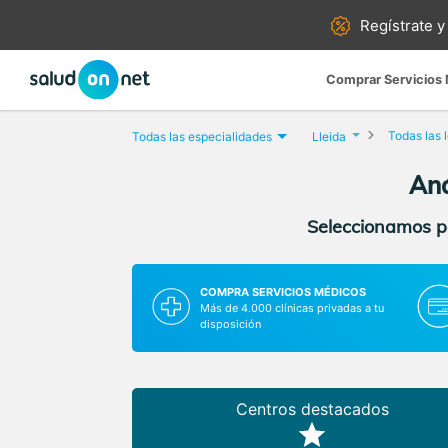
Regístrate y
Comprar Servicios
Todas las 
Todas las especialidades
Lleida
Aná
Seleccionamos pa
COMPRA SERVICIOS MÉDICOS
Más de 4.000 clínicas privadas a tu
disposición
Centros destacados