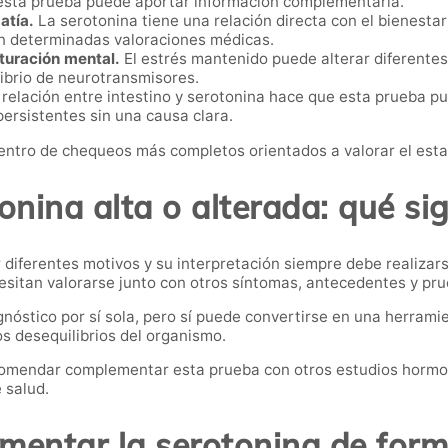
 esta prueba puede aportar información complementaria.
atía.
La serotonina tiene una relación directa con el bienestar
 en determinadas valoraciones médicas.
turación mental.
El estrés mantenido puede alterar diferente
ibrio de neurotransmisores.
relación entre intestino y serotonina hace que esta prueba pu
ersistentes sin una causa clara.
 dentro de chequeos más completos orientados a valorar el es
onina alta o alterada: qué sig
 diferentes motivos y su interpretación siempre debe realizars
sitan valorarse junto con otros síntomas, antecedentes y pr
agnóstico por sí sola, pero sí puede convertirse en una herrami
 desequilibrios del organismo.
ecomendar complementar esta prueba con otros estudios hormon
 salud.
entar la serotonina de form