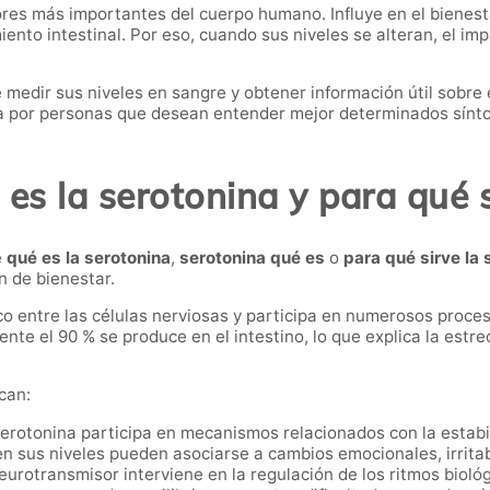
es más importantes del cuerpo humano. Influye en el bienestar
iento intestinal. Por eso, cuando sus niveles se alteran, el imp
e medir sus niveles en sangre y obtener información útil sobre 
da por personas que desean entender mejor determinados sín
es la serotonina y para qué 
e
qué es la serotonina
,
serotonina qué es
o
para qué sirve la 
 de bienestar.
 entre las células nerviosas y participa en numerosos proces
te el 90 % se produce en el intestino, lo que explica la estre
can:
erotonina participa en mecanismos relacionados con la estabil
n sus niveles pueden asociarse a cambios emocionales, irritab
urotransmisor interviene en la regulación de los ritmos bioló