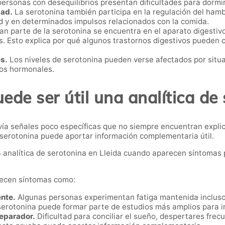
ersonas con desequilibrios presentan dificultades para dormi
dad.
La serotonina también participa en la regulación del ham
d y en determinados impulsos relacionados con la comida.
n parte de la serotonina se encuentra en el aparato digestivo,
es. Esto explica por qué algunos trastornos digestivos pueden 
és.
Los niveles de serotonina pueden verse afectados por situa
ios hormonales.
de ser útil una analítica de
vía señales poco específicas que no siempre encuentran explic
serotonina puede aportar información complementaria útil.
analítica de serotonina en Lleida cuando aparecen síntomas p
arecen síntomas como:
ente.
Algunas personas experimentan fatiga mantenida inclus
serotonina puede formar parte de estudios más amplios para in
eparador.
Dificultad para conciliar el sueño, despertares fre