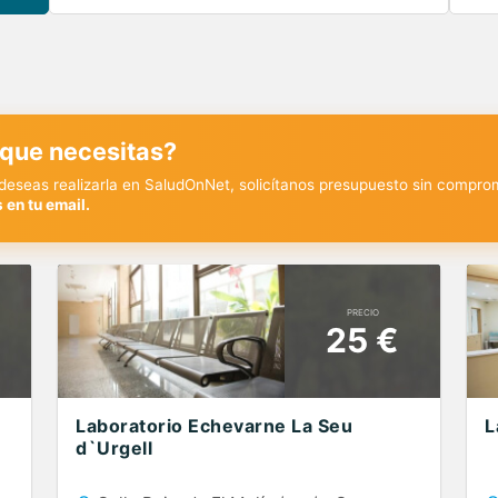
 que necesitas?
y deseas realizarla en SaludOnNet, solicítanos presupuesto sin compro
 en tu email.
PRECIO
25 €
Laboratorio Echevarne La Seu
L
d`Urgell