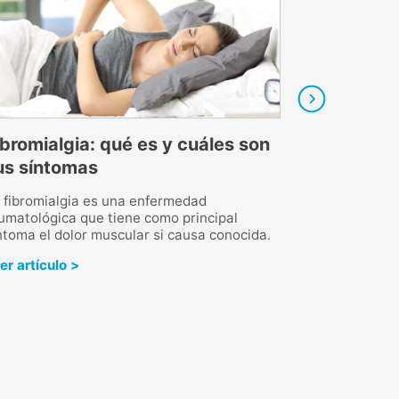
ibromialgia: qué es y cuáles son
Cómo bajar el
us síntomas
de alimentos 
 fibromialgia es una enfermedad
Las personas que t
umatológica que tiene como principal
deben cuidar su a
ntoma el dolor muscular si causa conocida.
cuáles son los al
cuáles no.
er artículo >
Leer artículo >