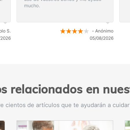
lencia, me
aliviar los
me indicó los
r según los
ia.
- Anónimo
- Anón
04/08/2026
04/08/2
os relacionados en nues
e cientos de artículos que te ayudarán a cuidar