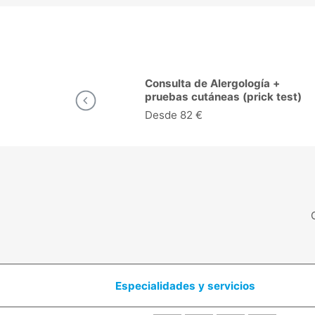
ología +
Consulta de Cardiología en
(prick test)
Lleida
Desde 43 €
Especialidades y servicios