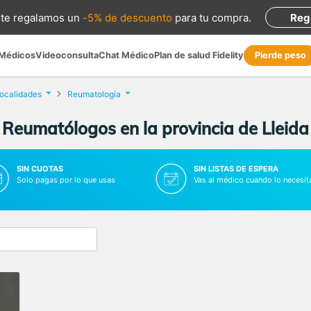
te regalamos
un
-5% de descuento
para tu compra
.
Reg
 Médicos
Videoconsulta
Chat Médico
Plan de salud Fidelity
Pierde peso
localidades
Reumatología
Reumatólogos en la provincia de Lleida
SIN CUOTAS
SIN LISTAS DE ESPERA
Solo pagas por lo que usas
Vas al médico cuando lo necesit