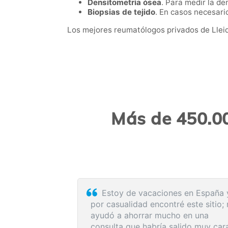
Densitometría ósea
. Para medir la de
Biopsias de tejido
. En casos necesar
Los mejores reumatólogos privados de Lleid
Más de 450.00
 que lo utilizo, Cómodo
El proceso de reserva
 la atención al cliente es
sumamente sencillo. La 
con la médica resultó de
me explicó detalladamen