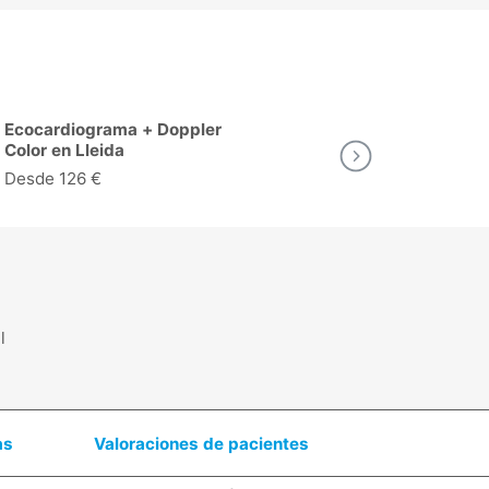
Ergometría (Prueba de
Consulta de
Esfuerzo) en Lleida
Lleida
Desde 135 €
Desde 43 €
l
as
Valoraciones de pacientes