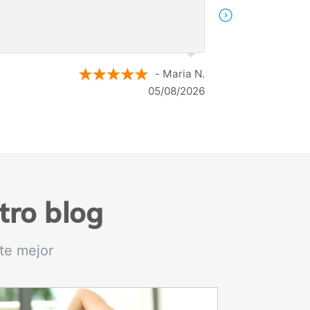
accesible a cualquiera.
imo
- Miriam O.
026
30/07/2026
tro blog
te mejor