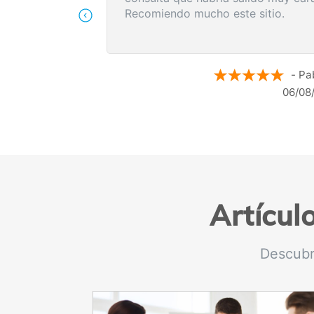
posibles causas de mi do
recomendó medidas para 
síntomas de inmediato y 
siguientes pasos a segui
- Maria N.
resultados de la resonanc
05/08/2026
Artícul
Descubr