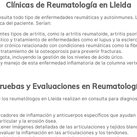
Clínicas de Reumatología en Lleida
nsulta todo tipo de enfermedades reumáticas y autoinmunes. 
ica del paciente. Serían:
tes tipos de artritis, como la artritis reumatoide, artritis psor
stico y tratamiento de enfermedades como el lupus y la escler
lor crónico relacionado con condiciones reumáticas como la fib
y tratamiento de la osteoporosis para prevenir fracturas.
gota, incluyendo la gestión de los niveles de ácido úrico.
 y manejo de esta enfermedad inflamatoria de la columna vert
ruebas y Evaluaciones en Reumatolog
los reumatólogos en Lleida realizan en consulta para diagnos
rcadores de inflamación y anticuerpos específicos que ayuda
articular y la erosión ósea.
tener imágenes detalladas de las articulaciones y tejidos blan
evaluar la inflamación en las articulaciones y los tendones.