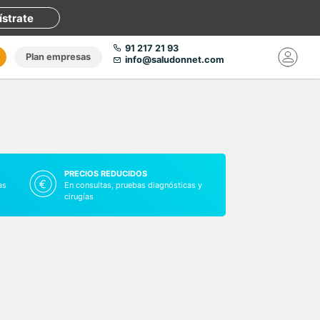
ístrate
91 217 21 93
Plan empresas
info@saludonnet.com
PRECIOS REDUCIDOS
as
En consultas, pruebas diagnósticas y
cirugías