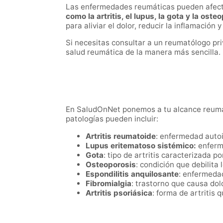
Las enfermedades reumáticas pueden afectar 
como la
artritis, el lupus, la gota y la oste
para aliviar el dolor, reducir la inflamación y
Si necesitas consultar a un reumatólogo pr
salud reumática de la manera más sencilla.
En SaludOnNet ponemos a tu alcance reuma
patologías pueden incluir:
Artritis reumatoide
: enfermedad autoi
Lupus eritematoso sistémico:
enferm
Gota
: tipo de artritis caracterizada 
Osteoporosis
: condición que debilita
Espondilitis anquilosante
: enfermedad
Fibromialgia
: trastorno que causa do
Artritis psoriásica
: forma de artritis