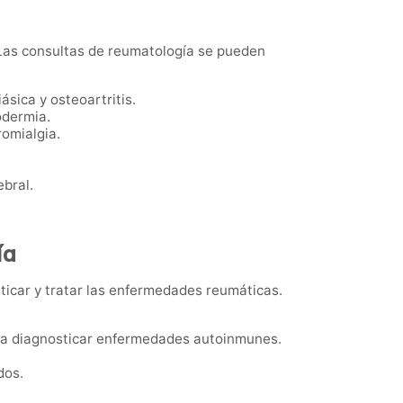
Las consultas de reumatología se pueden
iásica y osteoartritis.
odermia.
romialgia.
ebral.
ía
ticar y tratar las enfermedades reumáticas.
n a diagnosticar enfermedades autoinmunes.
dos.