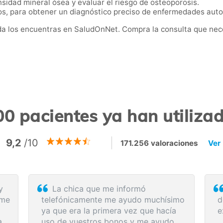
nsidad mineral ósea y evaluar el riesgo de osteoporosis.
ios, para obtener un diagnóstico preciso de enfermedades aut
a los encuentras en SaludOnNet. Compra la consulta que neces
0 pacientes ya han utiliz
9,2
/10
171.256 valoraciones
Ver
 fue
Rapidez y eficacia en la compra d
videollamada
los servicios médicos. Lo recomiendo
 gran ayuda:
te las