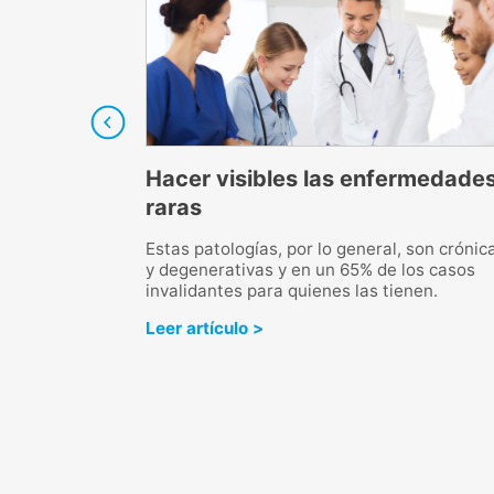
las manos y
Hacer visibles las enfermedade
raras
pies fríos en
Estas patologías, por lo general, son crónic
mpre, incluso
y degenerativas y en un 65% de los casos
son frías, es
invalidantes para quienes las tienen.
a.
Leer artículo >