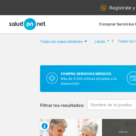
Regístrate y
Comprar Servicios
Todas las 
Todas las especialidades
Lleida
COMPRA SERVICIOS MÉDICOS
Más de 4.000 clínicas privadas a tu
disposición
Filtrar los resultados:
PRECIO