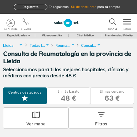
Regístrate
te regalamos
-5% de descuento
para tu compra
MI CUENTA
LLAMAR
BUSCAR
MENU
Especialidades
Videoconsulta
Chat Médico
Plan de salud Fidelity
Lleida
Todas las localidades
Reumatología
Consulta de Reumatología
Consulta de Reumatología en la provincia de
Lleida
Seleccionamos para ti los mejores hospitales, clínicas y
médicos con precios desde 48 €
El más barato
El más cercano
Centros destacados
48 €
63 €
Ver mapa
Filtros