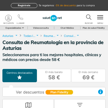
Regístrate
te regalamos
-5% de descuento
para tu compra
MI CUENTA
LLAMAR
BUSCAR
MENU
Especialidades
Videoconsulta
Chat Médico
Plan de salud Fidelity
Asturias
Todas las localidades
Reumatología
Consulta de Reumatología
Consulta de Reumatología en la provincia de
Asturias
Seleccionamos para ti los mejores hospitales, clínicas y
médicos con precios desde 58 €
El más barato
El más cercano
Centros destacados
58 €
69 €
Ver descuentos
Plan Fidelity