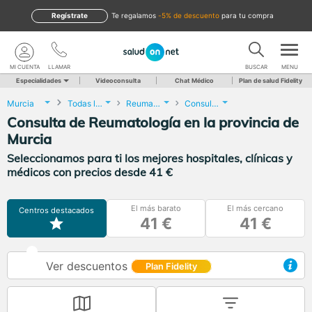
Regístrate
te regalamos
-5% de descuento
para tu compra
MI CUENTA
LLAMAR
BUSCAR
MENU
Especialidades
Videoconsulta
Chat Médico
Plan de salud Fidelity
Murcia
Todas las localidades
Reumatología
Consulta de Reumatología
Consulta de Reumatología en la provincia de
Murcia
Seleccionamos para ti los mejores hospitales, clínicas y
médicos con precios desde 41 €
El más barato
El más cercano
Centros destacados
41 €
41 €
Ver descuentos
Plan Fidelity