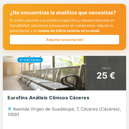
¿No encuentras la analítica que necesitas?
Si te han prescrito una analítica específica y deseas realizarla en
SaludOnNet, solicítanos presupuesto sin compromiso. Adjunta tu
prescripción y en
menos de 24h lo tendrás en tu email.
Adjuntar prescripción
PRECIO
25 €
Eurofins Análisis Clínicos Cáceres
Avenida Virgen de Guadalupe, 7, Cáceres (Cáceres),
10001