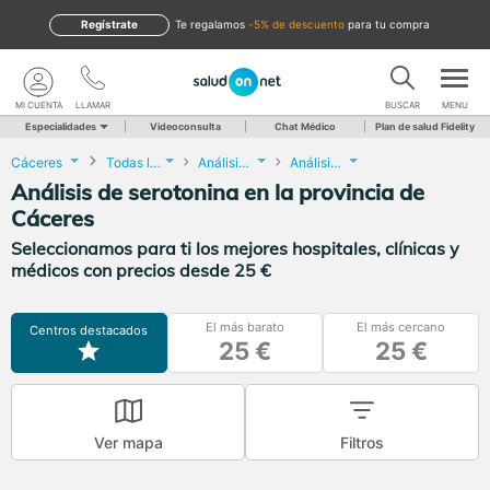
Regístrate
te regalamos
-5% de descuento
para tu compra
MI CUENTA
LLAMAR
BUSCAR
MENU
Especialidades
Videoconsulta
Chat Médico
Plan de salud Fidelity
Cáceres
Todas las localidades
Análisis Clínicos
Análisis de serotonina
Análisis de serotonina en la provincia de
Cáceres
Seleccionamos para ti los mejores hospitales, clínicas y
médicos con precios desde 25 €
El más barato
El más cercano
Centros destacados
25 €
25 €
Ver mapa
Filtros