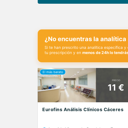
¿No encuentras la analítica
Si te han prescrito una analítica específica 
tu prescripción y en
menos de 24h lo tendrás
PRECIO
11 €
Eurofins Análisis Clínicos Cáceres