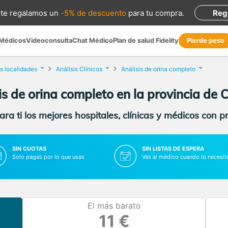
te regalamos
un
-5% de descuento
para tu compra
.
Reg
 Médicos
Videoconsulta
Chat Médico
Plan de salud Fidelity
Pierde peso
s localidades
Análisis Clínicos
Análisis de orina completo
is de orina completo en la provincia de 
ra ti los mejores hospitales, clínicas y médicos con p
SIN CUOTAS
SIN LISTAS DE ESPERA
Solo pagas por lo que usas
Vas al médico cuando lo necesit
El más barato
11 €