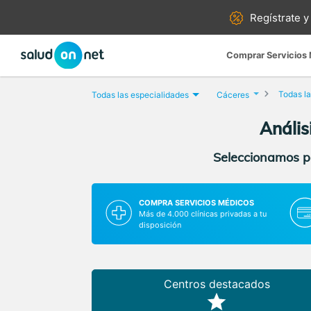
Regístrate y
Comprar Servicios
Todas la
Todas las especialidades
Cáceres
Anális
Seleccionamos pa
COMPRA SERVICIOS MÉDICOS
Más de 4.000 clínicas privadas a tu
disposición
Centros destacados