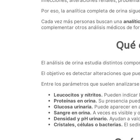
infecciones, alteraciones renales, problem
Por eso, la analítica completa de orina
sigu
Cada vez más personas buscan una
analít
complementar otros análisis médicos de form
Qué 
El análisis de orina estudia distintos compo
El objetivo es detectar alteraciones que pu
Entre los parámetros que suelen analizarse
Leucocitos y nitritos.
Pueden indicar l
Proteínas en orina.
Su presencia puede
Glucosa urinaria.
Puede aparecer en a
Sangre en orina.
A veces es visible y 
Densidad y pH urinario.
Ayudan a valo
Cristales, células o bacterias.
El sedi