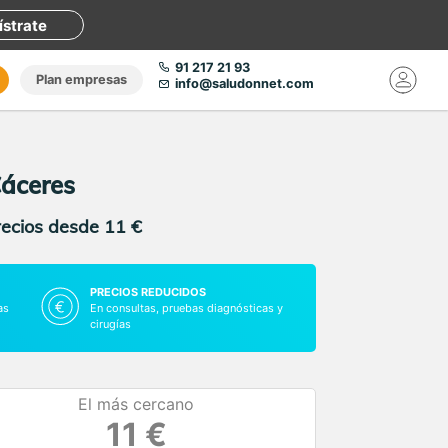
ístrate
91 217 21 93
Plan empresas
info@saludonnet.com
Cáceres
recios desde 11 €
PRECIOS REDUCIDOS
as
En consultas, pruebas diagnósticas y
cirugías
El más cercano
11 €