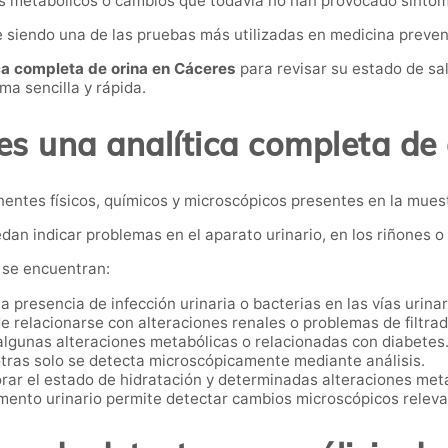
as metabólicos o cambios que todavía no han provocado síntoma
e siendo una de las pruebas más utilizadas en medicina preven
ica completa de orina en Cáceres
para revisar su estado de sal
a sencilla y rápida.
es una analítica completa de 
nentes físicos, químicos y microscópicos presentes en la muest
edan indicar problemas en el aparato urinario, en los riñones o
 se encuentran:
a presencia de infección urinaria o bacterias en las vías urinar
 relacionarse con alteraciones renales o problemas de filtrado
lgunas alteraciones metabólicas o relacionadas con diabetes
otras solo se detecta microscópicamente mediante análisis.
rar el estado de hidratación y determinadas alteraciones met
mento urinario permite detectar cambios microscópicos releva