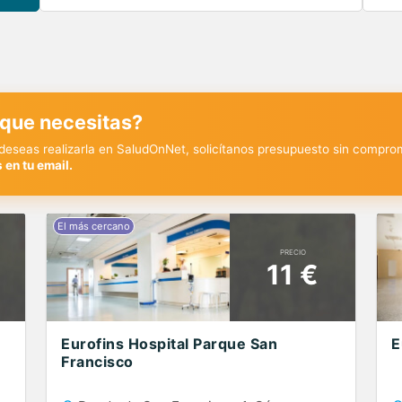
 que necesitas?
y deseas realizarla en SaludOnNet, solicítanos presupuesto sin compro
 en tu email.
PRECIO
11 €
Eurofins Hospital Parque San
E
Francisco