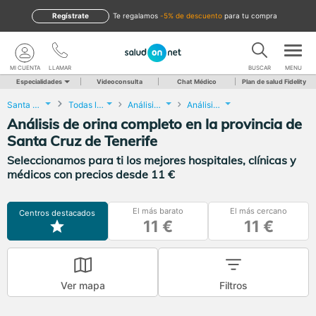
Regístrate
te regalamos
-5% de descuento
para tu compra
MI CUENTA
LLAMAR
BUSCAR
MENU
Especialidades
Videoconsulta
Chat Médico
Plan de salud Fidelity
Santa Cruz de Tenerife
Todas las localidades
Análisis Clínicos
Análisis de orina completo
Análisis de orina completo en la provincia de
Santa Cruz de Tenerife
Seleccionamos para ti los mejores hospitales, clínicas y
médicos con precios desde 11 €
El más barato
El más cercano
Centros destacados
11 €
11 €
Ver mapa
Filtros