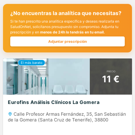
¿No encuentras la analítica que necesitas?
Si te han prescrito una analítica específica y deseas realizarla en
SaludOnNet, solicítanos presupuesto sin compromiso. Adjunta tu
prescripción y en
menos de 24h lo tendrás en tu email.
Adjuntar prescripción
PRECIO
11 €
Eurofins Análisis Clínicos La Gomera
Calle Profesor Armas Fernández, 35, San Sebastián
de la Gomera (Santa Cruz de Tenerife), 38800