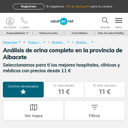
Regístrate
te regalamos
-5% de descuento
para tu compra
MI CUENTA
LLAMAR
BUSCAR
MENU
Especialidades
Videoconsulta
Chat Médico
Plan de salud Fidelity
Albacete
Todas las localidades
Análisis Clínicos
Análisis de orina completo
Análisis de orina completo en la provincia de
Albacete
Seleccionamos para ti los mejores hospitales, clínicas y
médicos con precios desde 11 €
El más barato
El más cercano
Centros destacados
11 €
11 €
Ver mapa
Filtros