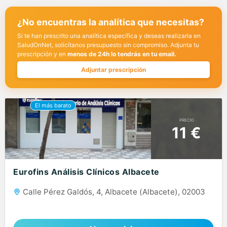
¿No encuentras la analítica que necesitas?
Si te han prescrito una analítica específica y deseas realizarla en
SaludOnNet, solicítanos presupuesto sin compromiso. Adjunta tu
prescripción y en
menos de 24h lo tendrás en tu email.
Adjuntar prescripción
PRECIO
11 €
Eurofins Análisis Clínicos Albacete
Calle Pérez Galdós, 4, Albacete (Albacete), 02003