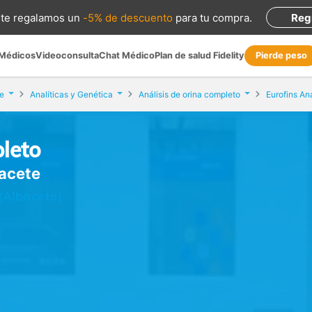
te regalamos
un
-5% de descuento
para tu compra
.
Reg
 Médicos
Videoconsulta
Chat Médico
Plan de salud Fidelity
Pierde peso
e
Analíticas y Genética
Análisis de orina completo
Eurofins Aná
pleto
bacete
(Albacete)