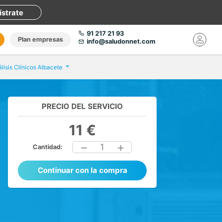
ístrate
91 217 21 93
Plan empresas
info@saludonnet.com
lisis Clínicos Albacete
PRECIO DEL SERVICIO
11 €
1
Cantidad:
Continuar con la compra