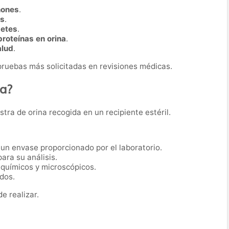
ñones
.
as
.
betes
.
proteínas en orina
.
alud
.
s pruebas más solicitadas en revisiones médicas.
ba?
tra de orina recogida en un recipiente estéril.
un envase proporcionado por el laboratorio.
ara su análisis.
 químicos y microscópicos.
dos.
de realizar.