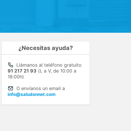
¿Necesitas ayuda?
Llámanos al teléfono gratuito
91 217 21 93
(L a V, de 10:00 a
18:00h)
O envíanos un email a
info@saludonnet.com