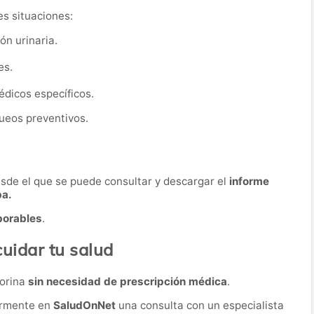
es situaciones:
ón urinaria.
es.
dicos específicos.
ueos preventivos.
desde el que se puede consultar y descargar el
informe
ba.
borables
.
cuidar tu salud
 orina
sin necesidad de prescripción médica
.
ormente en
SaludOnNet
una consulta con un especialista