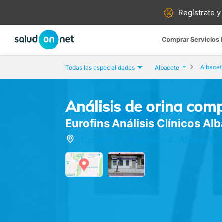
Regístrate y
Comprar Servicios
Albacet
Todas las especialidades
Albacete
Análisis de orina com
Eurofins Análisis Clínicos Al
Calle Pérez Galdós, 4, Albacete 