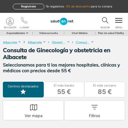
Regístrate
te regalamos
-5% de descuento
para tu compra
MI CUENTA
LLAMAR
BUSCAR
MENU
Especialidades
Videoconsulta
Chat Médico
Plan de salud Fidelity
Albacete
Albacete
Obstetricia y Ginecología
Consulta de Ginecología y obstetricia
Consulta de Ginecología y obstetricia en
Albacete
Seleccionamos para ti los mejores hospitales, clínicas y
médicos con precios desde 55 €
El más barato
El más cercano
Centros destacados
55 €
85 €
Ver mapa
Filtros