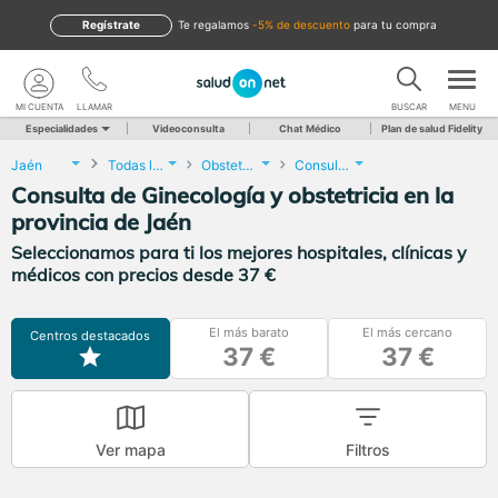
Regístrate
te regalamos
-5% de descuento
para tu compra
MI CUENTA
LLAMAR
BUSCAR
MENU
Especialidades
Videoconsulta
Chat Médico
Plan de salud Fidelity
Jaén
Todas las localidades
Obstetricia y Ginecología
Consulta de Ginecología y obstetricia
Consulta de Ginecología y obstetricia en la
provincia de Jaén
Seleccionamos para ti los mejores hospitales, clínicas y
médicos con precios desde 37 €
El más barato
El más cercano
Centros destacados
37 €
37 €
Ver mapa
Filtros