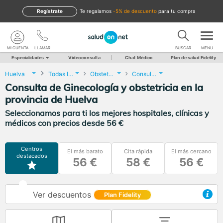
Regístrate
te regalamos
-5% de descuento
para tu compra
MI CUENTA
LLAMAR
BUSCAR
MENU
Especialidades
Videoconsulta
Chat Médico
Plan de salud Fidelity
Huelva
Todas las localidades
Obstetricia y Ginecología
Consulta de Ginecología y obstetricia
Consulta de Ginecología y obstetricia en la
provincia de Huelva
Seleccionamos para ti los mejores hospitales, clínicas y
médicos con precios desde 56 €
Centros
El más barato
Cita rápida
El más cercano
destacados
56 €
58 €
56 €
Ver descuentos
Plan Fidelity