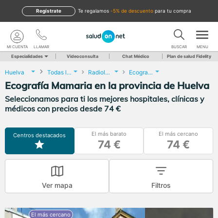
Regístrate
te regalamos
-5% de descuento
para tu compra
MI CUENTA
LLAMAR
BUSCAR
MENU
Especialidades
Videoconsulta
Chat Médico
Plan de salud Fidelity
Huelva
Todas las localidades
Radiología
Ecografía Mamaria
Ecografía Mamaria en la provincia de Huelva
Seleccionamos para ti los mejores hospitales, clínicas y
médicos con precios desde 74 €
El más barato
El más cercano
Centros destacados
74 €
74 €
Ver mapa
Filtros