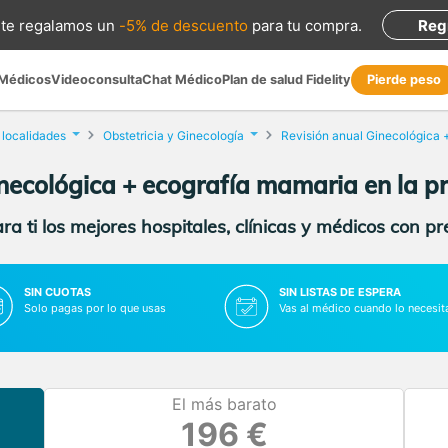
te regalamos
un
-5% de descuento
para tu compra
.
Reg
 Médicos
Videoconsulta
Chat Médico
Plan de salud Fidelity
Pierde peso
 localidades
Obstetricia y Ginecología
necológica + ecografía mamaria en la p
a ti los mejores hospitales, clínicas y médicos con p
SIN CUOTAS
SIN LISTAS DE ESPERA
Solo pagas por lo que usas
Vas al médico cuando lo necesit
El más barato
196 €