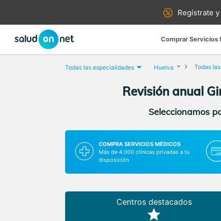
Regístrate y
Comprar Servicios
Todas las
Todas las especialidades
Huelva
Revisión anual Gi
Seleccionamos par
COMPRA SERVICIOS MÉDICOS
Más de 4.000 clínicas privadas a tu
disposición
Centros destacados