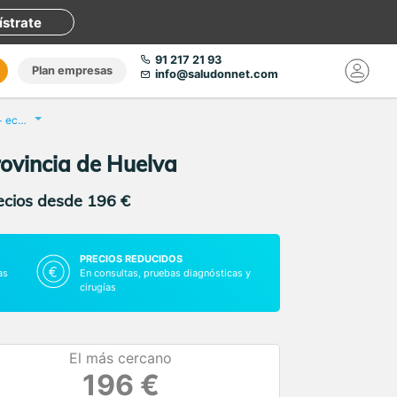
ístrate
91 217 21 93
Plan empresas
info@saludonnet.com
Revisión anual Ginecológica + ecografía mamaria
rovincia de Huelva
recios desde 196 €
PRECIOS REDUCIDOS
as
En consultas, pruebas diagnósticas y
cirugías
El más cercano
196 €