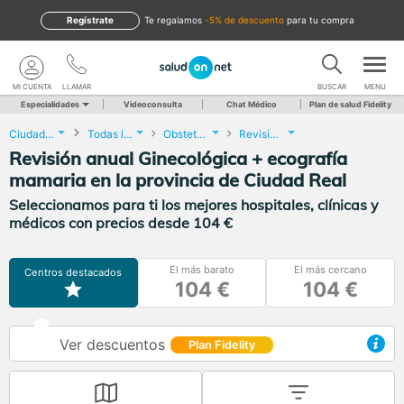
Regístrate
te regalamos
-5% de descuento
para tu compra
MI CUENTA
LLAMAR
BUSCAR
MENU
Especialidades
Videoconsulta
Chat Médico
Plan de salud Fidelity
Ciudad Real
Todas las localidades
Obstetricia y Ginecología
Revisión anual Ginecológica + ecografía mamaria
Revisión anual Ginecológica + ecografía
mamaria en la provincia de Ciudad Real
Seleccionamos para ti los mejores hospitales, clínicas y
médicos con precios desde 104 €
El más barato
El más cercano
Centros destacados
104 €
104 €
Ver descuentos
Plan Fidelity