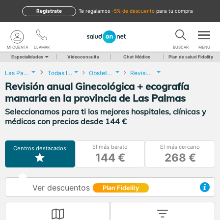
Regístrate
te regalamos
-5% de descuento
para tu compra
MI CUENTA
LLAMAR
BUSCAR
MENU
Especialidades
Videoconsulta
Chat Médico
Plan de salud Fidelity
Las Palmas
Todas las localidades
Obstetricia y Ginecología
Revisión anual Ginecológica + ecografía mamaria
Revisión anual Ginecológica + ecografía
mamaria en la provincia de Las Palmas
Seleccionamos para ti los mejores hospitales, clínicas y
médicos con precios desde 144 €
El más barato
El más cercano
Centros destacados
144 €
268 €
Ver descuentos
Plan Fidelity