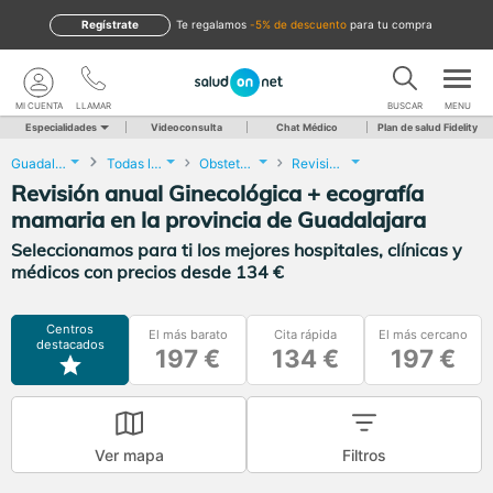
Regístrate
te regalamos
-5% de descuento
para tu compra
MI CUENTA
LLAMAR
BUSCAR
MENU
Especialidades
Videoconsulta
Chat Médico
Plan de salud Fidelity
Guadalajara
Todas las localidades
Obstetricia y Ginecología
Revisión anual Ginecológica + ecografía mamaria
Revisión anual Ginecológica + ecografía
mamaria en la provincia de Guadalajara
Seleccionamos para ti los mejores hospitales, clínicas y
médicos con precios desde 134 €
Centros
El más barato
Cita rápida
El más cercano
destacados
197 €
134 €
197 €
Ver mapa
Filtros