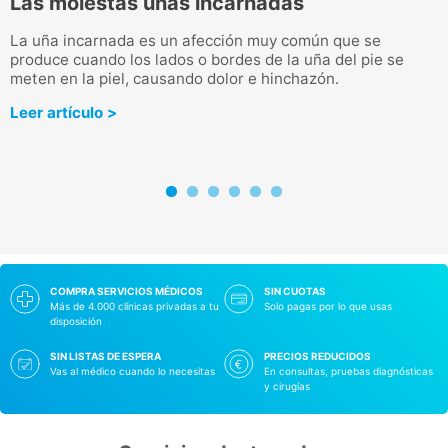
Las molestas uñas incarnadas
F
La uña incarnada es un afección muy común que se
L
produce cuando los lados o bordes de la uña del pie se
l
meten en la piel, causando dolor e hinchazón.
i
Leer artículo >
L
COMPRA SERVICIOS MÉDICOS
SIN CUOTAS
Más de 4.000 clínicas privadas a tu
Solo pagas por lo que usas
disposición
SIN LISTAS DE ESPERA
PRECIOS REDUCIDOS
Vas al médico cuando lo necesitas
En consultas, pruebas diagnósticas
y cirugías