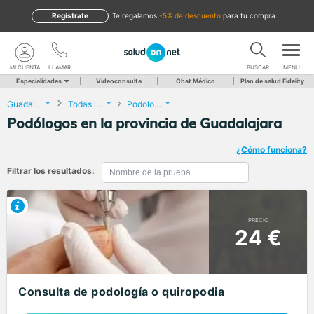
Regístrate
te regalamos
-5% de descuento
para tu compra
MI CUENTA
LLAMAR
BUSCAR
MENU
Especialidades
Videoconsulta
Chat Médico
Plan de salud Fidelity
Guadalajara
Todas las localidades
Podología
Podólogos en la provincia de Guadalajara
¿Cómo funciona?
Filtrar los resultados:
PRECIO
24 €
Consulta de podología o quiropodia