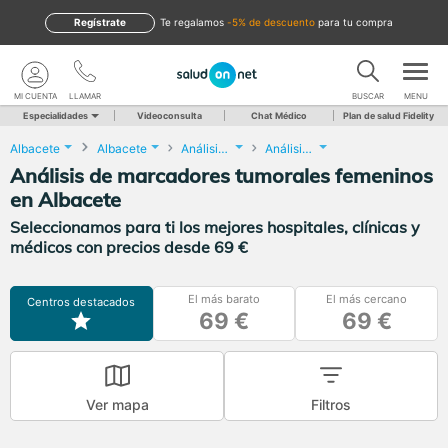
Regístrate
te regalamos
-5% de descuento
para tu compra
MI CUENTA
LLAMAR
BUSCAR
MENU
Especialidades
Videoconsulta
Chat Médico
Plan de salud Fidelity
Albacete
Albacete
Análisis Clínicos
Análisis de marcadores tumorales femeninos
Análisis de marcadores tumorales femeninos
en Albacete
Seleccionamos para ti los mejores hospitales, clínicas y
médicos con precios desde 69 €
El más barato
El más cercano
Centros destacados
69 €
69 €
Ver mapa
Filtros