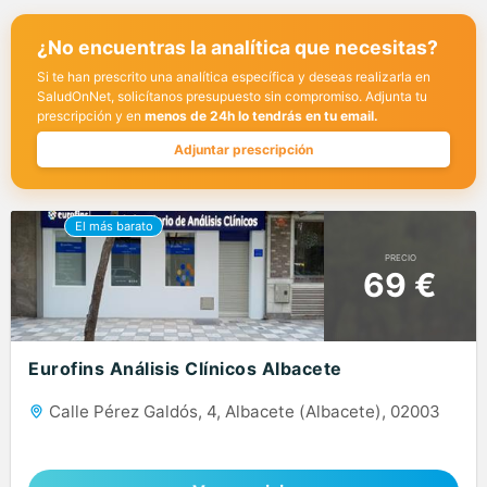
¿No encuentras la analítica que necesitas?
Si te han prescrito una analítica específica y deseas realizarla en
SaludOnNet, solicítanos presupuesto sin compromiso. Adjunta tu
prescripción y en
menos de 24h lo tendrás en tu email.
Adjuntar prescripción
PRECIO
69 €
Eurofins Análisis Clínicos Albacete
Calle Pérez Galdós, 4, Albacete (Albacete), 02003