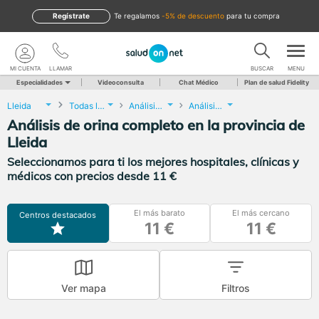
Regístrate
te regalamos
-5% de descuento
para tu compra
MI CUENTA
LLAMAR
BUSCAR
MENU
Especialidades
Videoconsulta
Chat Médico
Plan de salud Fidelity
Lleida
Todas las localidades
Análisis Clínicos
Análisis de orina completo
Análisis de orina completo en la provincia de
Lleida
Seleccionamos para ti los mejores hospitales, clínicas y
médicos con precios desde 11 €
El más barato
El más cercano
Centros destacados
11 €
11 €
Ver mapa
Filtros