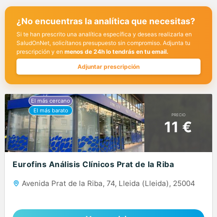
¿No encuentras la analítica que necesitas?
Si te han prescrito una analítica específica y deseas realizarla en
SaludOnNet, solicítanos presupuesto sin compromiso. Adjunta tu
prescripción y en
menos de 24h lo tendrás en tu email.
Adjuntar prescripción
PRECIO
11 €
Eurofins Análisis Clínicos Prat de la Riba
Avenida Prat de la Riba, 74, Lleida (Lleida), 25004