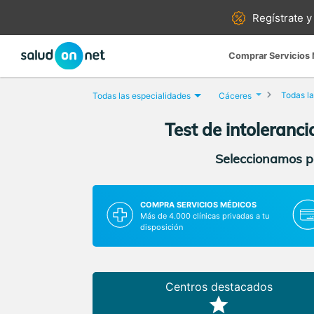
Regístrate y
Comprar Servicios
Todas la
Todas las especialidades
Cáceres
Test de intoleranci
Seleccionamos pa
COMPRA SERVICIOS MÉDICOS
Más de 4.000 clínicas privadas a tu
disposición
Centros destacados