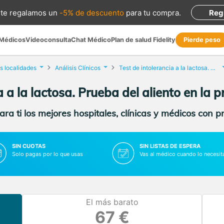
te regalamos
un
-5% de descuento
para tu compra
.
Reg
 Médicos
Videoconsulta
Chat Médico
Plan de salud Fidelity
Pierde peso
s localidades
Análisis Clínicos
Test de intolerancia a la lactosa. Prueba del aliento
a a la lactosa. Prueba del aliento en la 
ra ti los mejores hospitales, clínicas y médicos con p
SIN CUOTAS
SIN LISTAS DE ESPERA
Solo pagas por lo que usas
Vas al médico cuando lo necesit
El más barato
67 €