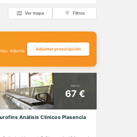
Ver mapa
Filtros
Adjuntar prescripción
miso. Adjunta
PRECIO
67 €
urofins Análisis Clínicos Plasencia