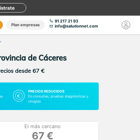
ístrate
91 217 21 93
Plan empresas
info@saludonnet.com
provincia de Cáceres
recios desde 67 €
PRECIOS REDUCIDOS
as
En consultas, pruebas diagnósticas y
cirugías
El más cercano
67 €