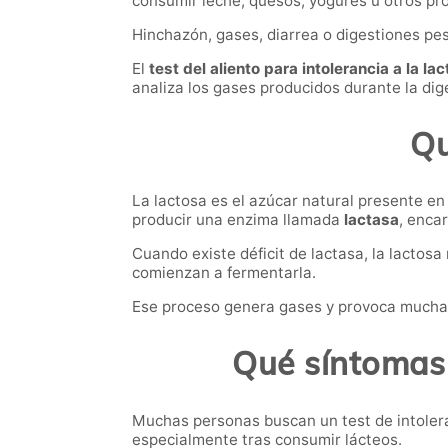
consumir leche, quesos, yogures u otros pro
Hinchazón, gases, diarrea o digestiones pe
El
test del aliento para intolerancia a la l
analiza los gases producidos durante la dig
Qu
La lactosa es el azúcar natural presente en
producir una enzima llamada
lactasa
, enca
Cuando existe déficit de lactasa, la lactos
comienzan a fermentarla.
Ese proceso genera gases y provoca muchas d
Qué síntomas 
Muchas personas buscan un test de intolera
especialmente tras consumir lácteos.