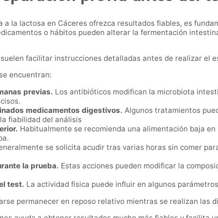
ia a la lactosa en Cáceres ofrezca resultados fiables, es fund
dicamentos o hábitos pueden alterar la fermentación intestina
suelen facilitar instrucciones detalladas antes de realizar el e
se encuentran:
emanas previas.
Los antibióticos modifican la microbiota intest
cisos.
rminados medicamentos digestivos.
Algunos tratamientos pueden
 fiabilidad del análisis
erior.
Habitualmente se recomienda una alimentación baja en 
ba.
neralmente se solicita acudir tras varias horas sin comer para
urante la prueba.
Estas acciones pueden modificar la composici
el test.
La actividad física puede influir en algunos parámetros
se permanecer en reposo relativo mientras se realizan las di
nes ayuda a obtener resultados mucho más fiables y facilita u