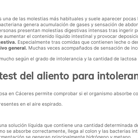
 una de las molestias más habituales y suele aparecer pocas
bacteriana genera acumulación de gases y sensación de abdo
rsonas presentan molestias digestivas intensas tras ingerir p
 aumentar el contenido líquido intestinal y provocar deposic
estiva.
Especialmente tras comidas que contienen leche o de
ivo general.
Muchas veces acompañados de sensación de inc
 mucho según el grado de intolerancia y la cantidad de lactos
test del aliento para intoleran
lactosa en Cáceres permite comprobar si el organismo absorbe 
resentes en el aire espirado.
una solución líquida que contiene una cantidad determinada de
 no se absorbe correctamente, llega al colon y las bacterias i
rmentación se generan principalmente hidrógeno y metano.