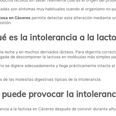
ductos lácteos sin saber realmente cuál es el origen del prob
sadas son síntomas muy habituales cuando el organismo no pue
actosa en Cáceres
permite detectar esta alteración mediante un
estión.
é es la intolerancia a la lact
 la leche y en muchos derivados lácteos. Para digerirla correc
rgada de descomponer la lactosa en moléculas más simples p
a no se digiere adecuadamente y llega prácticamente intacta al 
e las molestias digestivas típicas de la intolerancia.
puede provocar la intoleranci
ncia a la lactosa en Cáceres después de convivir durante añ