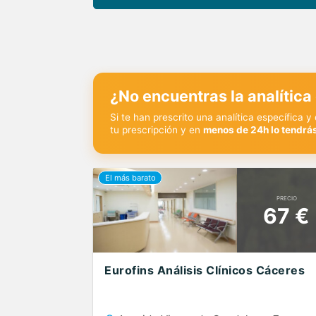
¿No encuentras la analítica
Si te han prescrito una analítica específica 
tu prescripción y en
menos de 24h lo tendrás
PRECIO
67 €
Eurofins Análisis Clínicos Cáceres