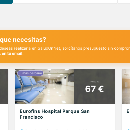
 que necesitas?
y deseas realizarla en SaludOnNet, solicítanos presupuesto sin compro
 en tu email.
PRECIO
67 €
Eurofins Hospital Parque San
E
Francisco