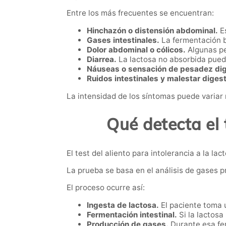
Entre los más frecuentes se encuentran:
Hinchazón o distensión abdominal.
Es
Gases intestinales.
La fermentación 
Dolor abdominal o cólicos.
Algunas pe
Diarrea.
La lactosa no absorbida puede
Náuseas o sensación de pesadez dig
Ruidos intestinales y malestar digest
La intensidad de los síntomas puede variar
Qué detecta el 
El test del aliento para intolerancia a la 
La prueba se basa en el análisis de gases p
El proceso ocurre así:
Ingesta de lactosa.
El paciente toma 
Fermentación intestinal.
Si la lactosa
Producción de gases.
Durante esa fe